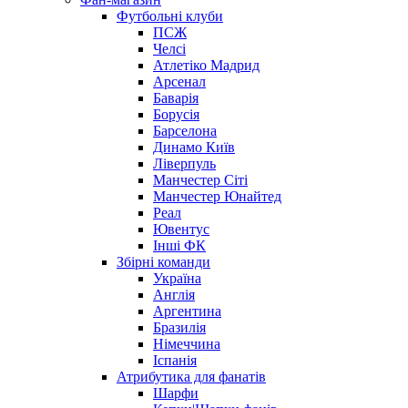
Футбольні клуби
ПСЖ
Челсі
Атлетіко Мадрид
Арсенал
Баварія
Борусія
Барселона
Динамо Київ
Ліверпуль
Манчестер Сіті
Манчестер Юнайтед
Реал
Ювентус
Інші ФК
Збірні команди
Україна
Англія
Аргентина
Бразилія
Німеччина
Іспанія
Атрибутика для фанатів
Шарфи