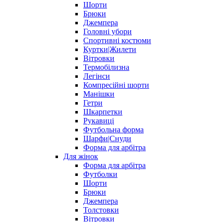
Шорти
Брюки
Джемпера
Головні убори
Спортивні костюми
Куртки|Жилети
Вітровки
Термобілизна
Легінси
Компресійні шорти
Манішки
Гетри
Шкарпетки
Рукавиці
Футбольна форма
Шарфи|Снуди
Форма для арбітра
Для жінок
Форма для арбітра
Футболки
Шорти
Брюки
Джемпера
Толстовки
Вітровки