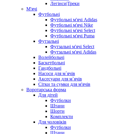
Легінси|Треки
М'ячі
Футбольні
Футбольні м'ячі Adidas
Футбольні м'ячі Nike
Футбольні м'ячі Select
Футбольні м'ячі Puma
Футзальні
Футзальні м'ячі Select
Футзальні м'ячі Adidas
Волейбольні
Баскетбольні
Гандбольні
Насоси для м`ячів
Аксесуари для м`ячів
Сітки та сумки для м'ячів
Воротарська форма
Для дітей
Футболки
Штани
Шорти
Комплекти
Для чоловіків
Футболки
Штани