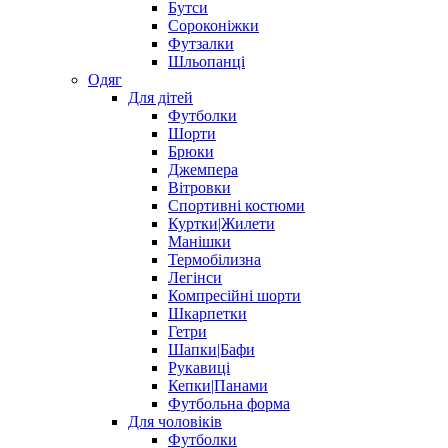
Бутси
Сороконіжки
Футзалки
Шльопанці
Одяг
Для дітей
Футболки
Шорти
Брюки
Джемпера
Вітровки
Спортивні костюми
Куртки|Жилети
Манішки
Термобілизна
Легінси
Компресійні шорти
Шкарпетки
Гетри
Шапки|Бафи
Рукавиці
Кепки|Панами
Футбольна форма
Для чоловіків
Футболки