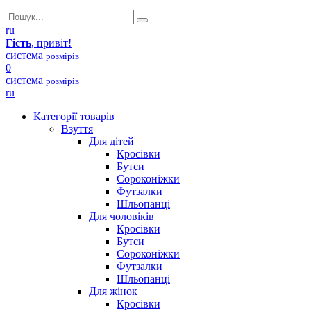
ru
Гість
, привіт!
система
розмірів
0
система
розмірів
ru
Категорії товарів
Взуття
Для дітей
Кросівки
Бутси
Сороконіжки
Футзалки
Шльопанці
Для чоловіків
Кросівки
Бутси
Сороконіжки
Футзалки
Шльопанці
Для жінок
Кросівки