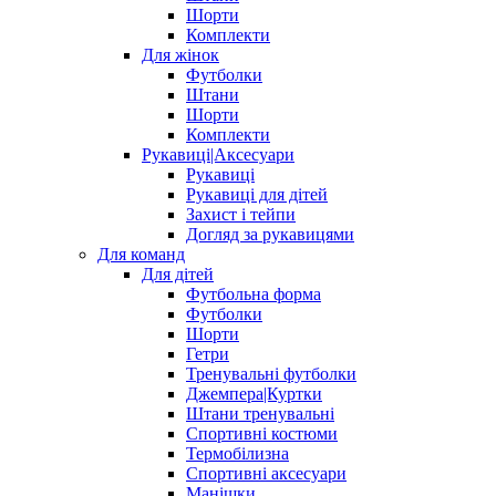
Шорти
Комплекти
Для жінок
Футболки
Штани
Шорти
Комплекти
Рукавиці|Аксесуари
Рукавиці
Рукавиці для дітей
Захист і тейпи
Догляд за рукавицями
Для команд
Для дітей
Футбольна форма
Футболки
Шорти
Гетри
Тренувальні футболки
Джемпера|Куртки
Штани тренувальні
Спортивні костюми
Термобілизна
Спортивні аксесуари
Манішки