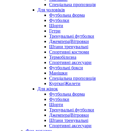
Спеціальна пропозиція
Для чоловіків
Футбольна форма
Футболки
Шорти
Гетри
Тренувальні футболки
Джемпера|Вітровки
Штани тренувальні
Спортивні костюми
Термобілизна
Спортивні аксесуари
Футбольні бокси
Манішки
Спеціальна пропозиція
Куртки|Жилети
Для жінок
Футбольна форма
Футболки
Шорти
Тренувальні футболки
Джемпера|Вітровки
Штани тренувальні
Спортивні аксесуари
Фан-магазин