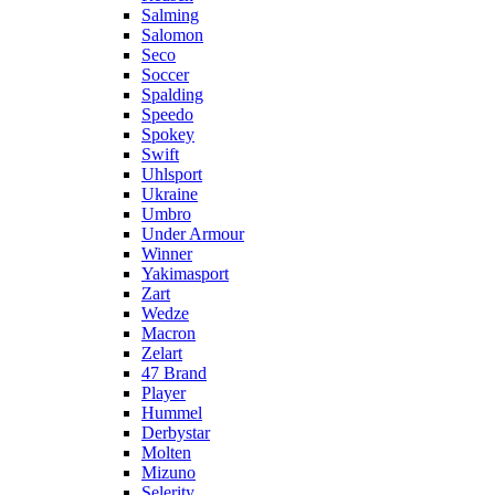
Salming
Salomon
Seco
Soccer
Spalding
Speedo
Spokey
Swift
Uhlsport
Ukraine
Umbro
Under Armour
Winner
Yakimasport
Zart
Wedze
Macron
Zelart
47 Brand
Player
Hummel
Derbystar
Molten
Mizuno
Selerity