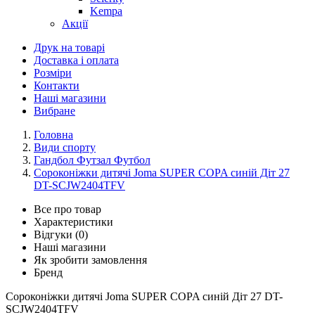
Kempa
Акції
Друк на товарі
Доставка і оплата
Розміри
Контакти
Наші магазини
Вибране
Головна
Види спорту
Гандбол Футзал Футбол
Сороконіжки дитячі Joma SUPER COPA синій Діт 27
DT-SCJW2404TFV
Все про товар
Характеристики
Відгуки (0)
Наші магазини
Як зробити замовлення
Бренд
Сороконіжки дитячі Joma SUPER COPA синій Діт 27 DT-
SCJW2404TFV