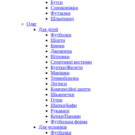
Бутси
Сороконіжки
Футзалки
Шльопанці
Одяг
Для дітей
Футболки
Шорти
Брюки
Джемпера
Вітровки
Спортивні костюми
Куртки|Жилети
Манішки
Термобілизна
Легінси
Компресійні шорти
Шкарпетки
Гетри
Шапки|Бафи
Рукавиці
Кепки|Панами
Футбольна форма
Для чоловіків
Футболки