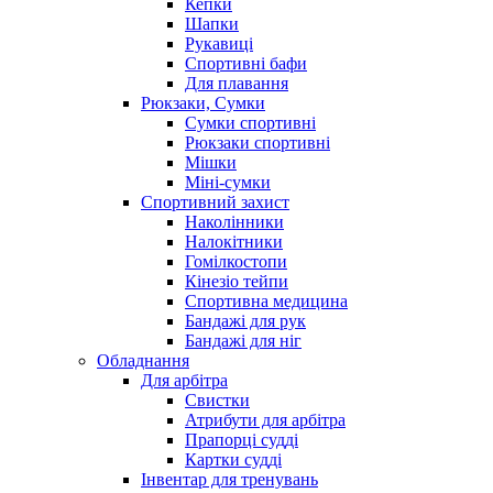
Кепки
Шапки
Рукавиці
Спортивні бафи
Для плавання
Рюкзаки, Сумки
Сумки спортивні
Рюкзаки спортивні
Мішки
Міні-сумки
Спортивний захист
Наколінники
Налокітники
Гомілкостопи
Кінезіо тейпи
Спортивна медицина
Бандажі для рук
Бандажі для ніг
Обладнання
Для арбітра
Свистки
Атрибути для арбітра
Прапорці судді
Картки судді
Інвентар для тренувань