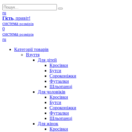
ru
Гість
, привіт!
система
розмірів
0
система
розмірів
ru
Категорії товарів
Взуття
Для дітей
Кросівки
Бутси
Сороконіжки
Футзалки
Шльопанці
Для чоловіків
Кросівки
Бутси
Сороконіжки
Футзалки
Шльопанці
Для жінок
Кросівки