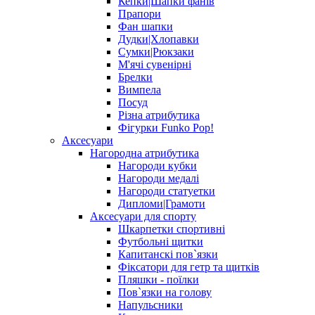
Кепки|Шапки фанів
Прапори
Фан шапки
Дудки|Хлопавки
Сумки|Рюкзаки
М'ячі сувенірні
Брелки
Вимпела
Посуд
Різна атрибутика
Фігурки Funko Pop!
Аксесуари
Нагородна атрибутика
Нагороди кубки
Нагороди медалі
Нагороди статуетки
Дипломи|Грамоти
Аксесуари для спорту
Шкарпетки спортивні
Футбольні щитки
Капитанскі пов`язки
Фіксатори для гетр та щитків
Пляшки - поїлки
Пов`язки на голову
Напульсники