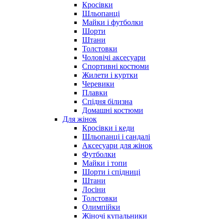
Кросівки
Шльопанці
Майки і футболки
Шорти
Штани
Толстовки
Чоловічі аксесуари
Спортивні костюми
Жилети і куртки
Черевики
Плавки
Спідня білизна
Домашні костюми
Для жінок
Кросівки і кеди
Шльопанці і сандалі
Аксесуари для жінок
Футболки
Майки і топи
Шорти і спідниці
Штани
Лосіни
Толстовки
Олимпійки
Жіночі купальники