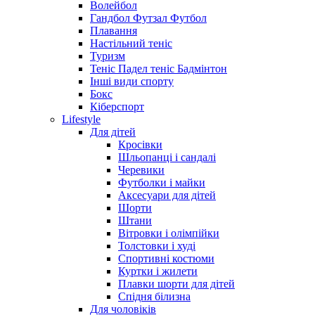
Волейбол
Гандбол Футзал Футбол
Плавання
Настільний теніс
Туризм
Теніс Падел теніс Бадмінтон
Інші види спорту
Бокс
Кіберспорт
Lifestyle
Для дітей
Кросівки
Шльопанці і сандалі
Черевики
Футболки і майки
Аксесуари для дітей
Шорти
Штани
Вітровки і олімпійки
Толстовки і худі
Спортивні костюми
Куртки і жилети
Плавки шорти для дітей
Спідня білизна
Для чоловіків