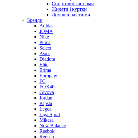
Спортивні костюми
Жилети і куртки
Домашні костюми
Бренди
Adidas
JOMA
Nike
Puma
Select
Asics
Diadora
Elite
Erima
Europaw
FC
FOX40
Givova
Jordan
Kipsta
Legea
Liga Sport
Mikasa
New Balance
Reebok
Reusch