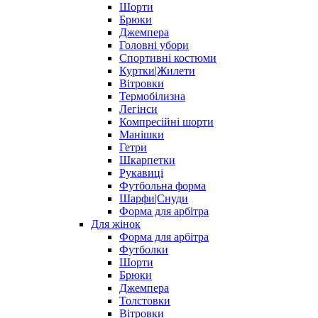
Шорти
Брюки
Джемпера
Головні убори
Спортивні костюми
Куртки|Жилети
Вітровки
Термобілизна
Легінси
Компресійні шорти
Манішки
Гетри
Шкарпетки
Рукавиці
Футбольна форма
Шарфи|Снуди
Форма для арбітра
Для жінок
Форма для арбітра
Футболки
Шорти
Брюки
Джемпера
Толстовки
Вітровки