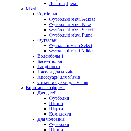
Легінси|Треки
М'ячі
Футбольні
Футбольні м'ячі Adidas
Футбольні м'ячі Nike
Футбольні м'ячі Select
Футбольні м'ячі Puma
Футзальні
Футзальні м'ячі Select
Футзальні м'ячі Adidas
Волейбольні
Баскетбольні
Гандбольні
Насоси для м`ячів
Аксесуари для м`ячів
Сітки та сумки для м'ячів
Воротарська форма
Для дітей
Футболки
Штани
Шорти
Комплекти
Для чоловіків
Футболки
Штани