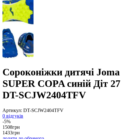
Сороконіжки дитячі Joma
SUPER COPA синій Діт 27
DT-SCJW2404TFV
Артикул:
DT-SCJW2404TFV
0 відгуків
-5%
1508
грн
1433
грн
додати до обраного