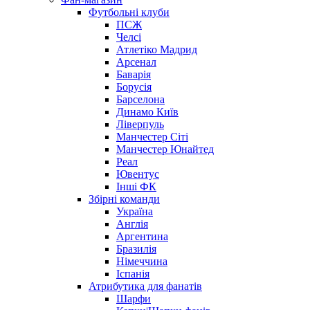
Футбольні клуби
ПСЖ
Челсі
Атлетіко Мадрид
Арсенал
Баварія
Борусія
Барселона
Динамо Київ
Ліверпуль
Манчестер Сіті
Манчестер Юнайтед
Реал
Ювентус
Інші ФК
Збірні команди
Україна
Англія
Аргентина
Бразилія
Німеччина
Іспанія
Атрибутика для фанатів
Шарфи