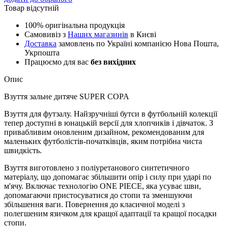
Товар відсутній
100% оригінальна продукція
Самовивіз з
Наших магазинів
в Києві
Доставка
замовлень по Україні компанією Нова Пошта,
Укрпошта
Працюємо для вас
без вихідних
Опис
Взуття зальне дитяче SUPER COPA
Взуття для футзалу. Найзручніші бутси в футбольній колекції
тепер доступні в юнацькій версії для хлопчиків і дівчаток. З
привабливим оновленим дизайном, рекомендованим для
маленьких футболістів-початківців, яким потрібна чиста
швидкість.
Взуття виготовлено з поліуретанового синтетичного
матеріалу, що допомагає збільшити опір і силу при ударі по
м'ячу. Включає технологію ONE PIECE, яка усуває шви,
допомагаючи пристосуватися до стопи та зменшуючи
збільшення ваги. Повернення до класичної моделі з
полегшеним язичком для кращої адаптації та кращої посадки
стопи.