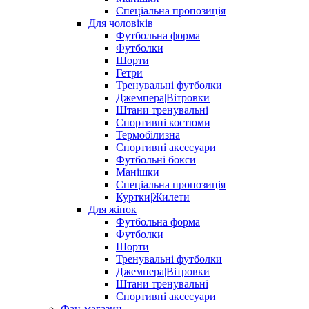
Спеціальна пропозиція
Для чоловіків
Футбольна форма
Футболки
Шорти
Гетри
Тренувальні футболки
Джемпера|Вітровки
Штани тренувальні
Спортивні костюми
Термобілизна
Спортивні аксесуари
Футбольні бокси
Манішки
Спеціальна пропозиція
Куртки|Жилети
Для жінок
Футбольна форма
Футболки
Шорти
Тренувальні футболки
Джемпера|Вітровки
Штани тренувальні
Спортивні аксесуари
Фан-магазин