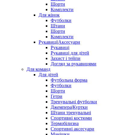
Шорти
Комплекти
Для жінок
Футболки
Штани
Шорти
Комплекти
Рукавиці|Аксесуари
Рукавиці
Рукавиці для дітей
Захист і тейпи
Догляд за рукавицями
Для команд
Для дітей
Футбольна форма
Футболки
Шорти
Гетри
Тренувальні футболки
Джемпера|Куртки
Штани тренувальні
Спортивні костюми
Термобілизна
Спортивні аксесуари
Манішки