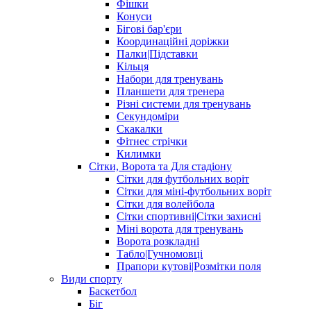
Фішки
Конуси
Бігові бар'єри
Координаційні доріжки
Палки|Підставки
Кільця
Набори для тренувань
Планшети для тренера
Різні системи для тренувань
Секундоміри
Скакалки
Фітнес стрічки
Килимки
Сітки, Ворота та Для стадіону
Сітки для футбольних воріт
Сітки для міні-футбольних воріт
Сітки для волейбола
Сітки спортивні|Cітки захисні
Міні ворота для тренувань
Ворота розкладні
Табло|Гучномовці
Прапори кутові|Розмітки поля
Види спорту
Баскетбол
Біг