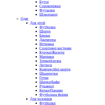
Бутси
Сороконіжки
Футзалки
Шльопанці
Одяг
Для дітей
Футболки
Шорти
Брюки
Джемпера
Вітровки
Спортивні костюми
Куртки|Жилети
Манішки
Термобілизна
Легінси
Компресійні шорти
Шкарпетки
Гетри
Шапки|Бафи
Рукавиці
Кепки|Панами
Футбольна форма
Для чоловіків
Футболки