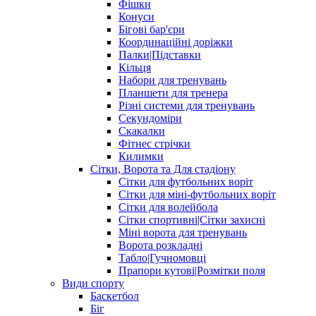
Фішки
Конуси
Бігові бар'єри
Координаційні доріжки
Палки|Підставки
Кільця
Набори для тренувань
Планшети для тренера
Різні системи для тренувань
Секундоміри
Скакалки
Фітнес стрічки
Килимки
Сітки, Ворота та Для стадіону
Сітки для футбольних воріт
Сітки для міні-футбольних воріт
Сітки для волейбола
Сітки спортивні|Cітки захисні
Міні ворота для тренувань
Ворота розкладні
Табло|Гучномовці
Прапори кутові|Розмітки поля
Види спорту
Баскетбол
Біг