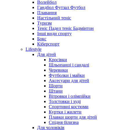
Волейбол
Гандбол Футзал Футбол
Плавання
Настільний теніс
Туризм
Теніс Падел теніс Бадмінтон
Інші види спорту
Бокс
Кіберспорт
Lifestyle
Для дітей
Кросівки
Шльопанці і сандалі
Черевики
Футболки і майки
Аксесуари для дітей
Шорти
Штани
Вітровки і олімпійки
Толстовки і худі
Спортивні костюми
Куртки і жилети
Плавки шорти для дітей
Спідня білизна
Для чоловіків