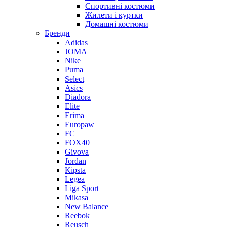
Спортивні костюми
Жилети і куртки
Домашні костюми
Бренди
Adidas
JOMA
Nike
Puma
Select
Asics
Diadora
Elite
Erima
Europaw
FC
FOX40
Givova
Jordan
Kipsta
Legea
Liga Sport
Mikasa
New Balance
Reebok
Reusch