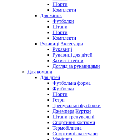
Шорти
Комплекти
Для жінок
Футболки
Штани
Шорти
Комплекти
Рукавиці|Аксесуари
Рукавиці
Рукавиці для дітей
Захист і тейпи
Догляд за рукавицями
Для команд
Для дітей
Футбольна форма
Футболки
Шорти
Гетри
Тренувальні футболки
Джемпера|Куртки
Штани тренувальні
Спортивні костюми
Термобілизна
Спортивні аксесуари
Манішки