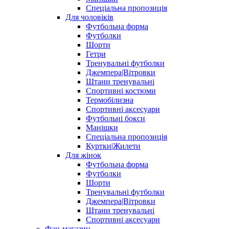
Спеціальна пропозиція
Для чоловіків
Футбольна форма
Футболки
Шорти
Гетри
Тренувальні футболки
Джемпера|Вітровки
Штани тренувальні
Спортивні костюми
Термобілизна
Спортивні аксесуари
Футбольні бокси
Манішки
Спеціальна пропозиція
Куртки|Жилети
Для жінок
Футбольна форма
Футболки
Шорти
Тренувальні футболки
Джемпера|Вітровки
Штани тренувальні
Спортивні аксесуари
Фан-магазин