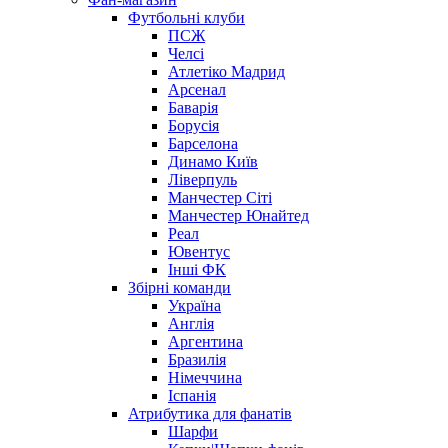
Футбольні клуби
ПСЖ
Челсі
Атлетіко Мадрид
Арсенал
Баварія
Борусія
Барселона
Динамо Київ
Ліверпуль
Манчестер Сіті
Манчестер Юнайтед
Реал
Ювентус
Інші ФК
Збірні команди
Україна
Англія
Аргентина
Бразилія
Німеччина
Іспанія
Атрибутика для фанатів
Шарфи