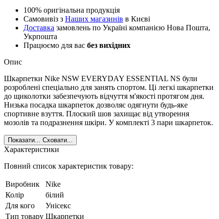
100% оригінальна продукція
Самовивіз з
Наших магазинів
в Києві
Доставка
замовлень по Україні компанією Нова Пошта,
Укрпошта
Працюємо для вас
без вихідних
Опис
Шкарпетки Nike NSW EVERYDAY ESSENTIAL NS були
розроблені спеціально для занять спортом. Ці легкі шкарпетки
до щиколотки забезпечують відчуття м'якості протягом дня.
Низька посадка шкарпеток дозволяє одягнути будь-яке
спортивне взуття. Плоский шов захищає від утворення
мозолів та подразнення шкіри. У комплекті 3 пари шкарпеток.
Показати...
Сховати...
Характеристики
Повний список характеристик товару:
Виробник
Nike
Колір
білий
Для кого
Унісекс
Тип товару
Шкарпетки