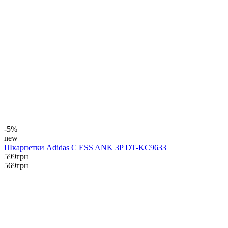
-5%
new
Шкарпетки Adidas C ESS ANK 3P DT-KC9633
599
грн
569
грн