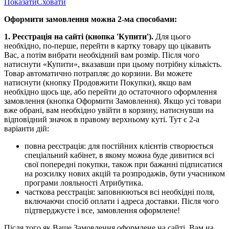
Показати
Сховати
Оформити замовлення можна 2-ма способами:
1. Реєстрація на сайті (кнопка 'Купити').
Для цього
необхідно, по-перше, перейти в картку товару що цікавить
Вас, а потім вибрати необхідний вам розмір. Після чого
натиснути «Купити», вказавши при цьому потрібну кількість.
Товар автоматично потрапляє до корзини. Ви можете
натиснути (кнопку Продовжити Покупки), якщо вам
необхідно щось ще, або перейти до остаточного оформлення
замовлення (кнопка Оформити Замовлення). Якщо усі товари
вже обрані, вам необхідно увійти в корзину, натиснувши на
відповідний значок в правому верхньому куті. Тут є 2-а
варіанти дій:
повна реєстрація: для постійних клієнтів створюється
спеціальний кабінет, в якому можна буде дивитися всі
свої попередні покупки, також при бажанні підписатися
на розсилку нових акцій та розпродажів, бути учасником
програми лояльності Атрибутика.
часткова реєстрація: заповнюються всі необхідні поля,
включаючи спосіб оплати і адреса доставки. Після чого
підтверджуєте і все, замовлення оформлене!
Після того як Ваше Замовлення оформлене на сайті. Вам на