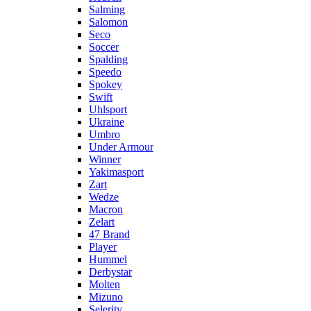
Salming
Salomon
Seco
Soccer
Spalding
Speedo
Spokey
Swift
Uhlsport
Ukraine
Umbro
Under Armour
Winner
Yakimasport
Zart
Wedze
Macron
Zelart
47 Brand
Player
Hummel
Derbystar
Molten
Mizuno
Selerity