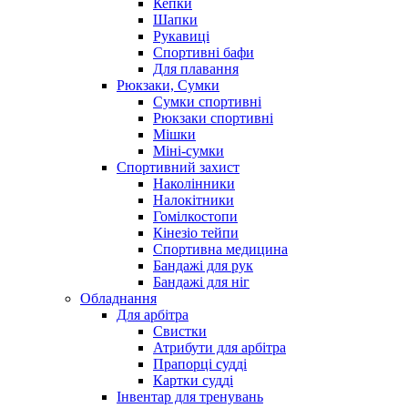
Кепки
Шапки
Рукавиці
Спортивні бафи
Для плавання
Рюкзаки, Сумки
Сумки спортивні
Рюкзаки спортивні
Мішки
Міні-сумки
Спортивний захист
Наколінники
Налокітники
Гомілкостопи
Кінезіо тейпи
Спортивна медицина
Бандажі для рук
Бандажі для ніг
Обладнання
Для арбітра
Свистки
Атрибути для арбітра
Прапорці судді
Картки судді
Інвентар для тренувань