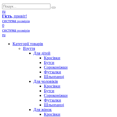
ru
Гість
, привіт!
система
розмірів
0
система
розмірів
ru
Категорії товарів
Взуття
Для дітей
Кросівки
Бутси
Сороконіжки
Футзалки
Шльопанці
Для чоловіків
Кросівки
Бутси
Сороконіжки
Футзалки
Шльопанці
Для жінок
Кросівки