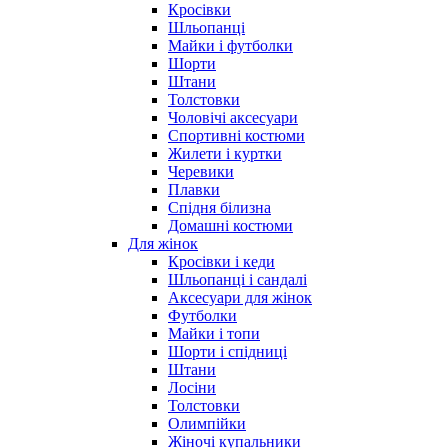
Кросівки
Шльопанці
Майки і футболки
Шорти
Штани
Толстовки
Чоловічі аксесуари
Спортивні костюми
Жилети і куртки
Черевики
Плавки
Спідня білизна
Домашні костюми
Для жінок
Кросівки і кеди
Шльопанці і сандалі
Аксесуари для жінок
Футболки
Майки і топи
Шорти і спідниці
Штани
Лосіни
Толстовки
Олимпійки
Жіночі купальники