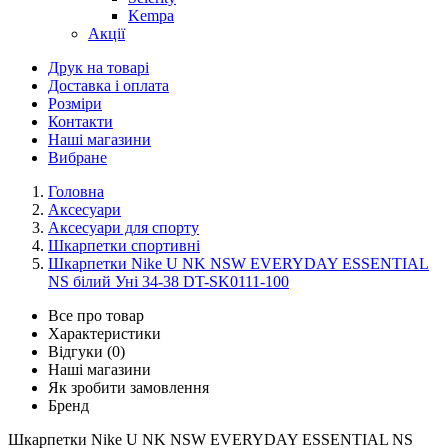
Kempa
Акції
Друк на товарі
Доставка і оплата
Розміри
Контакти
Наші магазини
Вибране
Головна
Аксесуари
Аксесуари для спорту
Шкарпетки спортивні
Шкарпетки Nike U NK NSW EVERYDAY ESSENTIAL
NS білий Уні 34-38 DT-SK0111-100
Все про товар
Характеристики
Відгуки (0)
Наші магазини
Як зробити замовлення
Бренд
Шкарпетки Nike U NK NSW EVERYDAY ESSENTIAL NS