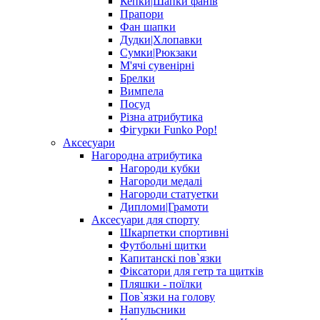
Кепки|Шапки фанів
Прапори
Фан шапки
Дудки|Хлопавки
Сумки|Рюкзаки
М'ячі сувенірні
Брелки
Вимпела
Посуд
Різна атрибутика
Фігурки Funko Pop!
Аксесуари
Нагородна атрибутика
Нагороди кубки
Нагороди медалі
Нагороди статуетки
Дипломи|Грамоти
Аксесуари для спорту
Шкарпетки спортивні
Футбольні щитки
Капитанскі пов`язки
Фіксатори для гетр та щитків
Пляшки - поїлки
Пов`язки на голову
Напульсники