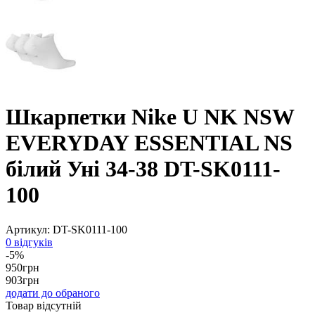
Шкарпетки Nike U NK NSW
EVERYDAY ESSENTIAL NS
білий Уні 34-38 DT-SK0111-
100
Артикул:
DT-SK0111-100
0 відгуків
-5%
950
грн
903
грн
додати до обраного
Товар відсутній