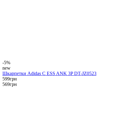
-5%
new
Шкарпетки Adidas C ESS ANK 3P DT-JZ0523
599
грн
569
грн