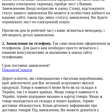
вказану електронну скриньку, прийде лист з Вашим
Замовленням (Іноді потрапляє в папку Спам), відстежувати
статус вашого замовлення Ви можете в особистому кабінеті на
нашому сайті, також про зміну статусу замовлення, Ви будете
отримувати лист по електронній пошті.
Протягом дня (в робочий час) з вами зв'яжеться менеджер, і
обговорить деталі замовлення.
2. Замовлення по телефону.
Так само можливе оформлення за
телефоном. Для цього вам необхідно просто зв'язатися з
нашими консультантами за вказаними в шапці сайту
телефонами.
Срок поставки замовлення?
Показати
Сховати
Дорогі клієнти, ми співпрацюємо з багатьма виробниками,
щоб забезпечити для Вас великий асортимент якісної
продукції. Товар в наявності може бути як на складах в
Україні, так і в інших країнах. Якщо товар в наявності в
Україні, термін відправки вказано в картці товару. Якщо ж
товар знаходиться на складах в інших країнах, термін
доставки збільшується. Більш детальну інформацію про
доставку товарів Під замовлення, Ви можете дізнатися у