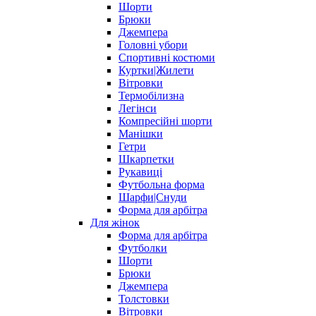
Шорти
Брюки
Джемпера
Головні убори
Спортивні костюми
Куртки|Жилети
Вітровки
Термобілизна
Легінси
Компресійні шорти
Манішки
Гетри
Шкарпетки
Рукавиці
Футбольна форма
Шарфи|Снуди
Форма для арбітра
Для жінок
Форма для арбітра
Футболки
Шорти
Брюки
Джемпера
Толстовки
Вітровки