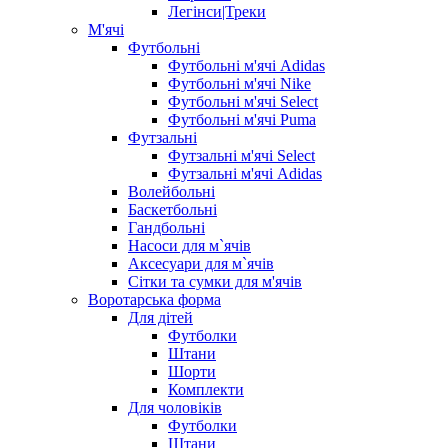
Легінси|Треки
М'ячі
Футбольні
Футбольні м'ячі Adidas
Футбольні м'ячі Nike
Футбольні м'ячі Select
Футбольні м'ячі Puma
Футзальні
Футзальні м'ячі Select
Футзальні м'ячі Adidas
Волейбольні
Баскетбольні
Гандбольні
Насоси для м`ячів
Аксесуари для м`ячів
Сітки та сумки для м'ячів
Воротарська форма
Для дітей
Футболки
Штани
Шорти
Комплекти
Для чоловіків
Футболки
Штани