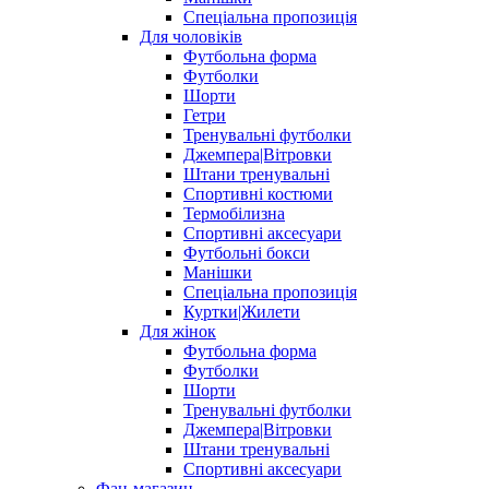
Спеціальна пропозиція
Для чоловіків
Футбольна форма
Футболки
Шорти
Гетри
Тренувальні футболки
Джемпера|Вітровки
Штани тренувальні
Спортивні костюми
Термобілизна
Спортивні аксесуари
Футбольні бокси
Манішки
Спеціальна пропозиція
Куртки|Жилети
Для жінок
Футбольна форма
Футболки
Шорти
Тренувальні футболки
Джемпера|Вітровки
Штани тренувальні
Спортивні аксесуари
Фан-магазин