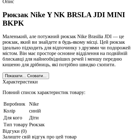
Опис
Рюкзак Nike Y NK BRSLA JDI MINI
BKPK
Маленький, але потужний рюкзак Nike Brasilia JDI — це
рюкзак, який ви знайдете в будь-якому місці. Цей рюкзак
ідеально підходить для відпочинку з друзями чи подорожей
містом. Він має просторе основне відділення на подвійній
блискавці для найнеобхідніших речей і меншу передню
кишеню для дрібниць, які потрібно швидко схопити.
Показати...
Сховати...
Характеристики
Повний список характеристик товару:
Виробник
Nike
Колір
синій
Для кого
Діти
Тип товару
Рюкзак
Відгуки (0)
Залиште свій відгук про цей товар