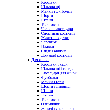
Кросівки
Шльопанці
Майки і футболки
Шорти
Штани
Толстовки
Чоловічі аксесуари
Спортивні костюми
Жилети і куртки
Черевики
Плавки
Спідня білизна
Домашні костюми
Для жінок
Кросівки і кеди
Шльопанці і сандалі
Аксесуари для жінок
Футболки
Майки і топи
Шорти і спідниці
Штани
Лосіни
Толстовки
Олимпійки
Жіночі купальники