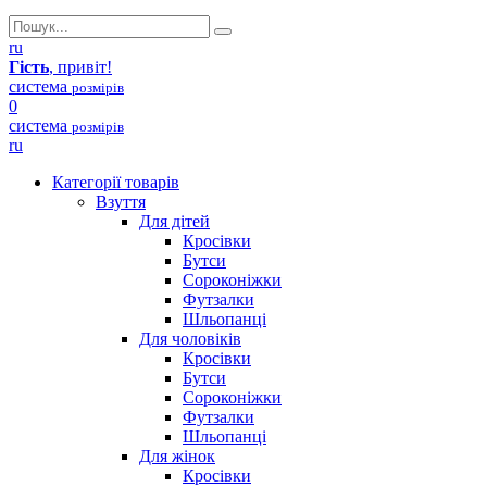
ru
Гість
, привіт!
система
розмірів
0
система
розмірів
ru
Категорії товарів
Взуття
Для дітей
Кросівки
Бутси
Сороконіжки
Футзалки
Шльопанці
Для чоловіків
Кросівки
Бутси
Сороконіжки
Футзалки
Шльопанці
Для жінок
Кросівки