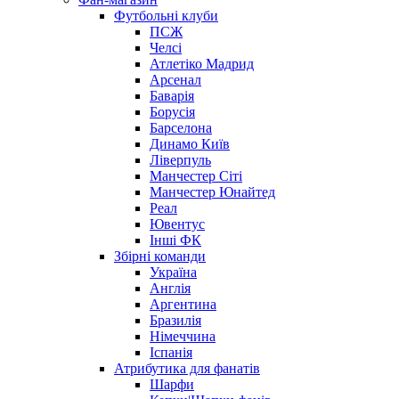
Футбольні клуби
ПСЖ
Челсі
Атлетіко Мадрид
Арсенал
Баварія
Борусія
Барселона
Динамо Київ
Ліверпуль
Манчестер Сіті
Манчестер Юнайтед
Реал
Ювентус
Інші ФК
Збірні команди
Україна
Англія
Аргентина
Бразилія
Німеччина
Іспанія
Атрибутика для фанатів
Шарфи