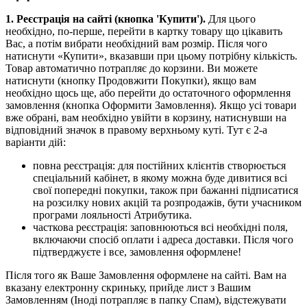
1. Реєстрація на сайті (кнопка 'Купити').
Для цього
необхідно, по-перше, перейти в картку товару що цікавить
Вас, а потім вибрати необхідний вам розмір. Після чого
натиснути «Купити», вказавши при цьому потрібну кількість.
Товар автоматично потрапляє до корзини. Ви можете
натиснути (кнопку Продовжити Покупки), якщо вам
необхідно щось ще, або перейти до остаточного оформлення
замовлення (кнопка Оформити Замовлення). Якщо усі товари
вже обрані, вам необхідно увійти в корзину, натиснувши на
відповідний значок в правому верхньому куті. Тут є 2-а
варіанти дій:
повна реєстрація: для постійних клієнтів створюється
спеціальний кабінет, в якому можна буде дивитися всі
свої попередні покупки, також при бажанні підписатися
на розсилку нових акцій та розпродажів, бути учасником
програми лояльності Атрибутика.
часткова реєстрація: заповнюються всі необхідні поля,
включаючи спосіб оплати і адреса доставки. Після чого
підтверджуєте і все, замовлення оформлене!
Після того як Ваше Замовлення оформлене на сайті. Вам на
вказану електронну скриньку, прийде лист з Вашим
Замовленням (Іноді потрапляє в папку Спам), відстежувати