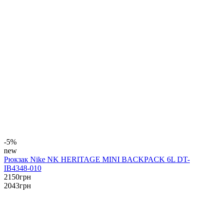
-5%
new
Рюкзак Nike NK HERITAGE MINI BACKPACK 6L DT-
IB4348-010
2150
грн
2043
грн