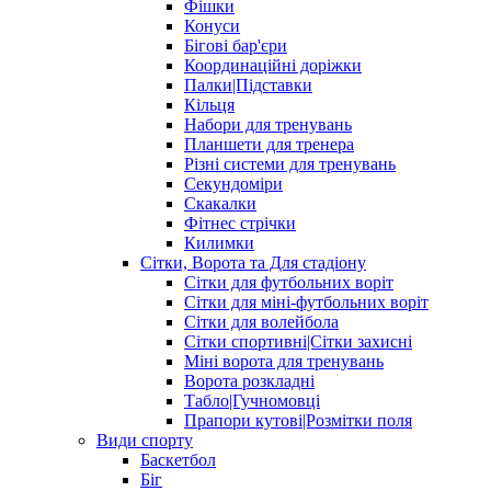
Фішки
Конуси
Бігові бар'єри
Координаційні доріжки
Палки|Підставки
Кільця
Набори для тренувань
Планшети для тренера
Різні системи для тренувань
Секундоміри
Скакалки
Фітнес стрічки
Килимки
Сітки, Ворота та Для стадіону
Сітки для футбольних воріт
Сітки для міні-футбольних воріт
Сітки для волейбола
Сітки спортивні|Cітки захисні
Міні ворота для тренувань
Ворота розкладні
Табло|Гучномовці
Прапори кутові|Розмітки поля
Види спорту
Баскетбол
Біг