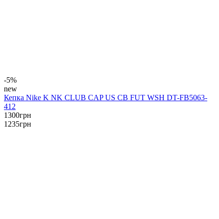
-5%
new
Кепка Nike K NK CLUB CAP US CB FUT WSH DT-FB5063-
412
1300
грн
1235
грн