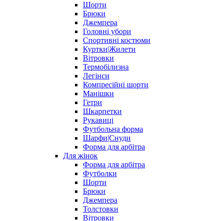
Шорти
Брюки
Джемпера
Головні убори
Спортивні костюми
Куртки|Жилети
Вітровки
Термобілизна
Легінси
Компресійні шорти
Манішки
Гетри
Шкарпетки
Рукавиці
Футбольна форма
Шарфи|Снуди
Форма для арбітра
Для жінок
Форма для арбітра
Футболки
Шорти
Брюки
Джемпера
Толстовки
Вітровки