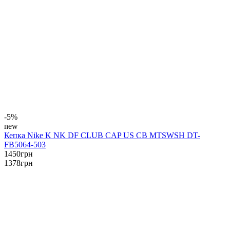
-5%
new
Кепка Nike K NK DF CLUB CAP US CB MTSWSH DT-
FB5064-503
1450
грн
1378
грн