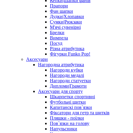
Кепки|Шапки фанів
Прапори
Фан шапки
Дудки|Хлопавки
Сумки|Рюкзаки
М'ячі сувенірні
Брелки
Вимпела
Посуд
Різна атрибутика
Фігурки Funko Pop!
Аксесуари
Нагородна атрибутика
Нагороди кубки
Нагороди медалі
Нагороди статуетки
Дипломи|Грамоти
Аксесуари для спорту
Шкарпетки спортивні
Футбольні щитки
Капитанскі пов`язки
Фіксатори для гетр та щитків
Пляшки - поїлки
Пов`язки на голову
Напульсники