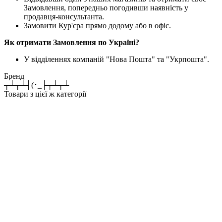
Замовлення, попередньо погодивши наявність у
продавця-консультанта.
Замовити Кур'єра прямо додому або в офіс.
Як отримати Замовлення по Україні?
У відділеннях компаній "Нова Пошта" та "Укрпошта".
Бренд
┬┴┬┴┤(･_├┬┴┬┴
Товари з цієї ж категорії