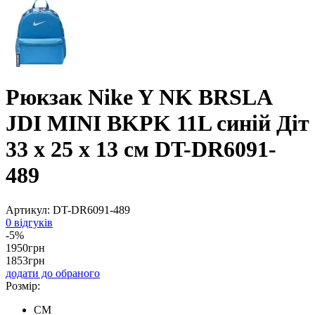
Рюкзак Nike Y NK BRSLA
JDI MINI BKPK 11L синій Діт
33 х 25 х 13 см DT-DR6091-
489
Артикул:
DT-DR6091-489
0 відгуків
-5%
1950
грн
1853
грн
додати до обраного
Розмір:
CM