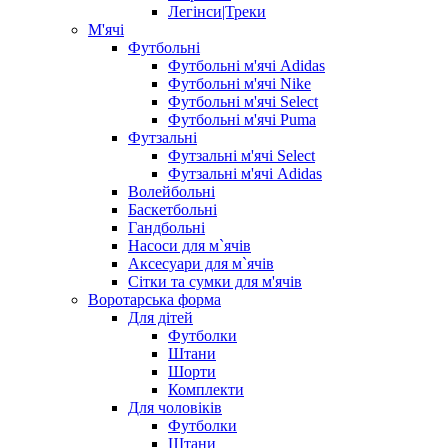
Легінси|Треки
М'ячі
Футбольні
Футбольні м'ячі Adidas
Футбольні м'ячі Nike
Футбольні м'ячі Select
Футбольні м'ячі Puma
Футзальні
Футзальні м'ячі Select
Футзальні м'ячі Adidas
Волейбольні
Баскетбольні
Гандбольні
Насоси для м`ячів
Аксесуари для м`ячів
Сітки та сумки для м'ячів
Воротарська форма
Для дітей
Футболки
Штани
Шорти
Комплекти
Для чоловіків
Футболки
Штани