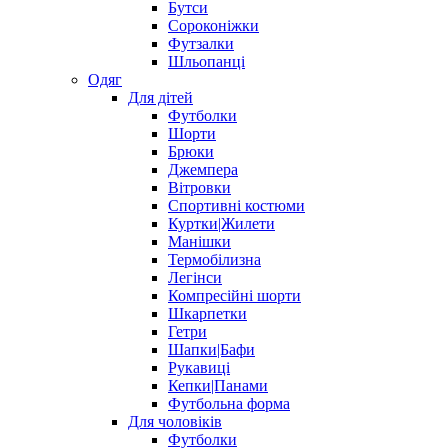
Бутси
Сороконіжки
Футзалки
Шльопанці
Одяг
Для дітей
Футболки
Шорти
Брюки
Джемпера
Вітровки
Спортивні костюми
Куртки|Жилети
Манішки
Термобілизна
Легінси
Компресійні шорти
Шкарпетки
Гетри
Шапки|Бафи
Рукавиці
Кепки|Панами
Футбольна форма
Для чоловіків
Футболки