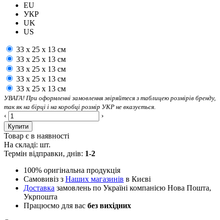
EU
УКР
UK
US
33 х 25 х 13 см
33 х 25 х 13 см
33 х 25 х 13 см
33 х 25 х 13 см
33 х 25 х 13 см
УВАГА! При оформленні замовлення звіряйтеся з таблицею розмірів бренду,
так як на бірці і на коробці розмір УКР не вказується.
‹
›
Купити
Товар є в наявності
На складі:
шт.
Термін відправки, днів:
1-2
100% оригінальна продукція
Самовивіз з
Наших магазинів
в Києві
Доставка
замовлень по Україні компанією Нова Пошта,
Укрпошта
Працюємо для вас
без вихідних