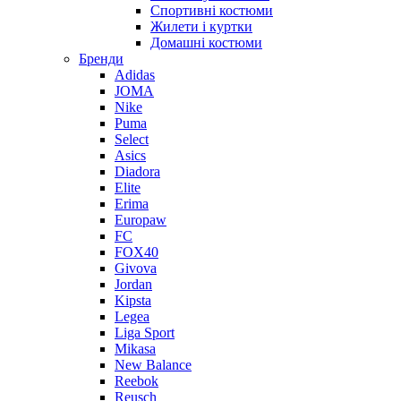
Спортивні костюми
Жилети і куртки
Домашні костюми
Бренди
Adidas
JOMA
Nike
Puma
Select
Asics
Diadora
Elite
Erima
Europaw
FC
FOX40
Givova
Jordan
Kipsta
Legea
Liga Sport
Mikasa
New Balance
Reebok
Reusch