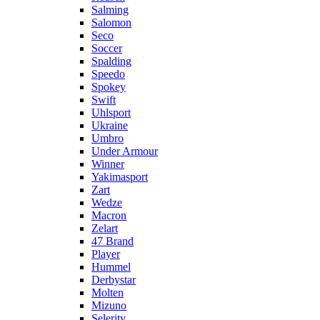
Salming
Salomon
Seco
Soccer
Spalding
Speedo
Spokey
Swift
Uhlsport
Ukraine
Umbro
Under Armour
Winner
Yakimasport
Zart
Wedze
Macron
Zelart
47 Brand
Player
Hummel
Derbystar
Molten
Mizuno
Selerity