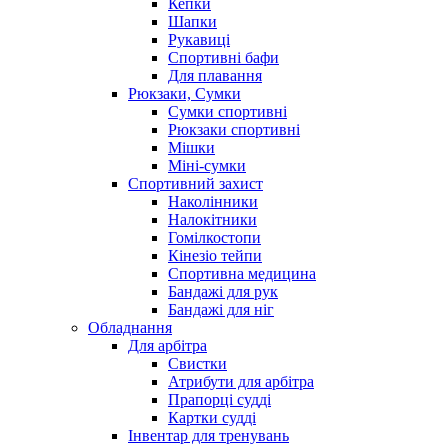
Кепки
Шапки
Рукавиці
Спортивні бафи
Для плавання
Рюкзаки, Сумки
Сумки спортивні
Рюкзаки спортивні
Мішки
Міні-сумки
Спортивний захист
Наколінники
Налокітники
Гомілкостопи
Кінезіо тейпи
Спортивна медицина
Бандажі для рук
Бандажі для ніг
Обладнання
Для арбітра
Свистки
Атрибути для арбітра
Прапорці судді
Картки судді
Інвентар для тренувань