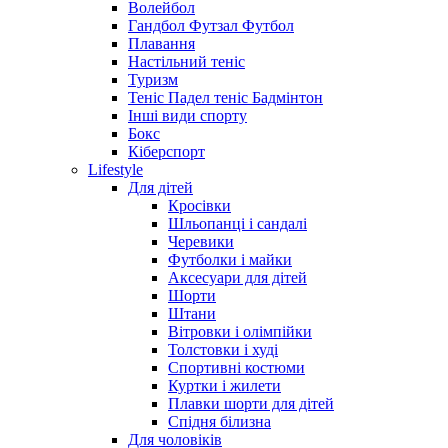
Волейбол
Гандбол Футзал Футбол
Плавання
Настільний теніс
Туризм
Теніс Падел теніс Бадмінтон
Інші види спорту
Бокс
Кіберспорт
Lifestyle
Для дітей
Кросівки
Шльопанці і сандалі
Черевики
Футболки і майки
Аксесуари для дітей
Шорти
Штани
Вітровки і олімпійки
Толстовки і худі
Спортивні костюми
Куртки і жилети
Плавки шорти для дітей
Спідня білизна
Для чоловіків