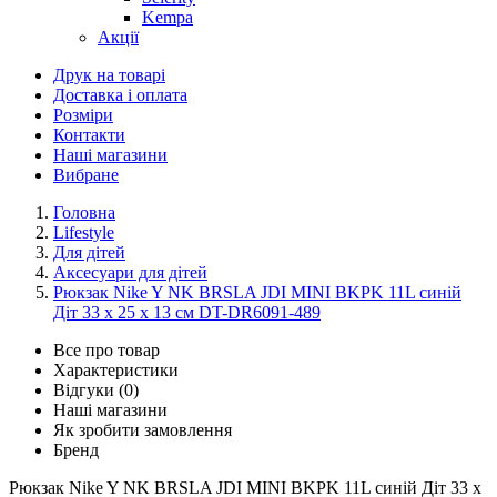
Kempa
Акції
Друк на товарі
Доставка і оплата
Розміри
Контакти
Наші магазини
Вибране
Головна
Lifestyle
Для дітей
Аксесуари для дітей
Рюкзак Nike Y NK BRSLA JDI MINI BKPK 11L синій
Діт 33 х 25 х 13 см DT-DR6091-489
Все про товар
Характеристики
Відгуки (0)
Наші магазини
Як зробити замовлення
Бренд
Рюкзак Nike Y NK BRSLA JDI MINI BKPK 11L синій Діт 33 х