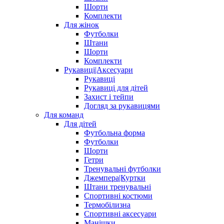
Шорти
Комплекти
Для жінок
Футболки
Штани
Шорти
Комплекти
Рукавиці|Аксесуари
Рукавиці
Рукавиці для дітей
Захист і тейпи
Догляд за рукавицями
Для команд
Для дітей
Футбольна форма
Футболки
Шорти
Гетри
Тренувальні футболки
Джемпера|Куртки
Штани тренувальні
Спортивні костюми
Термобілизна
Спортивні аксесуари
Манішки