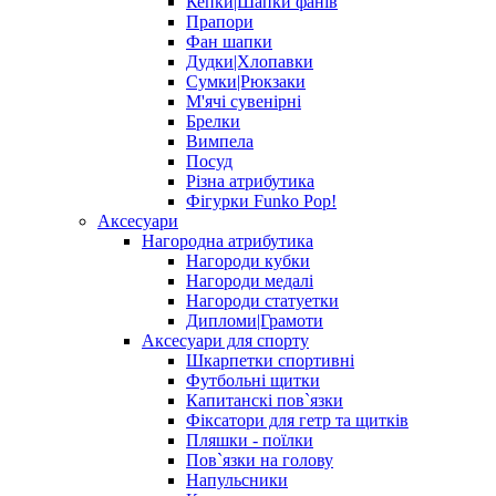
Кепки|Шапки фанів
Прапори
Фан шапки
Дудки|Хлопавки
Сумки|Рюкзаки
М'ячі сувенірні
Брелки
Вимпела
Посуд
Різна атрибутика
Фігурки Funko Pop!
Аксесуари
Нагородна атрибутика
Нагороди кубки
Нагороди медалі
Нагороди статуетки
Дипломи|Грамоти
Аксесуари для спорту
Шкарпетки спортивні
Футбольні щитки
Капитанскі пов`язки
Фіксатори для гетр та щитків
Пляшки - поїлки
Пов`язки на голову
Напульсники