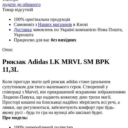
додати до обраного
Товар відсутній
100% оригінальна продукція
Самовивіз з
Наших магазинів
в Києві
Доставка
замовлень по Україні компанією Нова Пошта,
Укрпошта
Працюємо для вас
без вихідних
Опис
Рюкзак Adidas LK MRVL SM BPK
11,3L
Коли пригоди звати цей рюкзак adidas стане ідеальним
супутником для твого маленького героя. Створений у
співпраці з Marvel, він прикрашений яскравими зображеннями
Людини-Павука, що надають кожному дню трохи магії.
Просторі кишені на блискавці надійно зберігають всі речі, а
лямки, що регулюються, забезпечують комфорт при будь-
якому русі - будь то гра на вулиці або шкільні будні.
Про модель:
100% перероблений поліестер