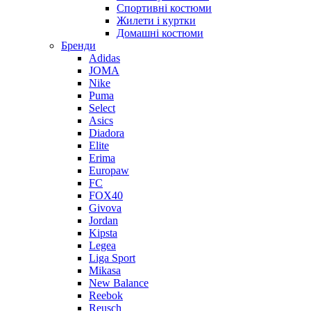
Спортивні костюми
Жилети і куртки
Домашні костюми
Бренди
Adidas
JOMA
Nike
Puma
Select
Asics
Diadora
Elite
Erima
Europaw
FC
FOX40
Givova
Jordan
Kipsta
Legea
Liga Sport
Mikasa
New Balance
Reebok
Reusch