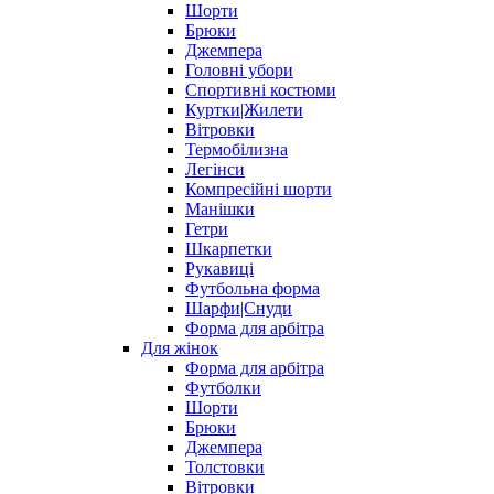
Шорти
Брюки
Джемпера
Головні убори
Спортивні костюми
Куртки|Жилети
Вітровки
Термобілизна
Легінси
Компресійні шорти
Манішки
Гетри
Шкарпетки
Рукавиці
Футбольна форма
Шарфи|Снуди
Форма для арбітра
Для жінок
Форма для арбітра
Футболки
Шорти
Брюки
Джемпера
Толстовки
Вітровки