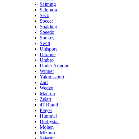
Salming
Salomon
Seco
Soccer
Spalding
Speedo
Spokey
Swift
Uhlsport
Ukraine
Umbro
Under Armour
Winner
Yakimasport
Zart
Wedze
Macron
Zelart
47 Brand
Player
Hummel
Derbystar
Molten
Mizuno
Selerity