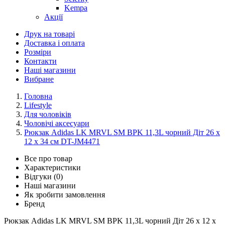
Kempa
Акції
Друк на товарі
Доставка і оплата
Розміри
Контакти
Наші магазини
Вибране
Головна
Lifestyle
Для чоловіків
Чоловічі аксесуари
Рюкзак Adidas LK MRVL SM BPK 11,3L чорний Діт 26 x
12 x 34 см DT-JM4471
Все про товар
Характеристики
Відгуки (0)
Наші магазини
Як зробити замовлення
Бренд
Рюкзак Adidas LK MRVL SM BPK 11,3L чорний Діт 26 x 12 x