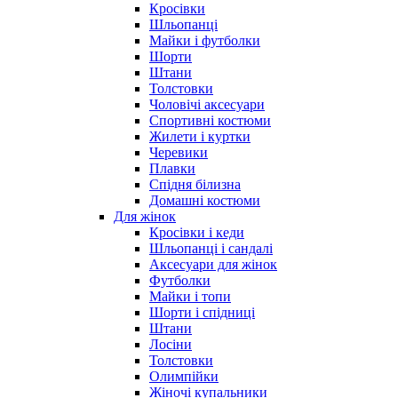
Кросівки
Шльопанці
Майки і футболки
Шорти
Штани
Толстовки
Чоловічі аксесуари
Спортивні костюми
Жилети і куртки
Черевики
Плавки
Спідня білизна
Домашні костюми
Для жінок
Кросівки і кеди
Шльопанці і сандалі
Аксесуари для жінок
Футболки
Майки і топи
Шорти і спідниці
Штани
Лосіни
Толстовки
Олимпійки
Жіночі купальники