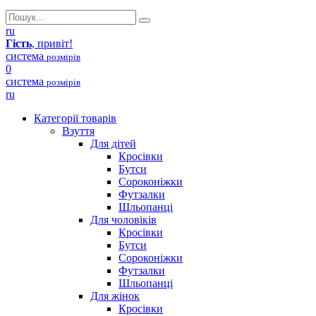
ru
Гість
, привіт!
система
розмірів
0
система
розмірів
ru
Категорії товарів
Взуття
Для дітей
Кросівки
Бутси
Сороконіжки
Футзалки
Шльопанці
Для чоловіків
Кросівки
Бутси
Сороконіжки
Футзалки
Шльопанці
Для жінок
Кросівки