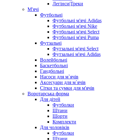
Легінси|Треки
М'ячі
Футбольні
Футбольні м'ячі Adidas
Футбольні м'ячі Nike
Футбольні м'ячі Select
Футбольні м'ячі Puma
Футзальні
Футзальні м'ячі Select
Футзальні м'ячі Adidas
Волейбольні
Баскетбольні
Гандбольні
Насоси для м`ячів
Аксесуари для м`ячів
Сітки та сумки для м'ячів
Воротарська форма
Для дітей
Футболки
Штани
Шорти
Комплекти
Для чоловіків
Футболки
Штани