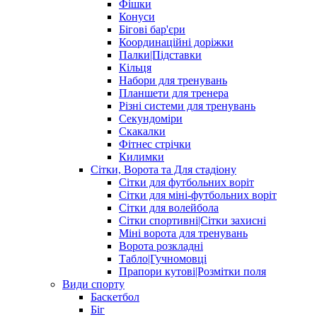
Фішки
Конуси
Бігові бар'єри
Координаційні доріжки
Палки|Підставки
Кільця
Набори для тренувань
Планшети для тренера
Різні системи для тренувань
Секундоміри
Скакалки
Фітнес стрічки
Килимки
Сітки, Ворота та Для стадіону
Сітки для футбольних воріт
Сітки для міні-футбольних воріт
Сітки для волейбола
Сітки спортивні|Cітки захисні
Міні ворота для тренувань
Ворота розкладні
Табло|Гучномовці
Прапори кутові|Розмітки поля
Види спорту
Баскетбол
Біг