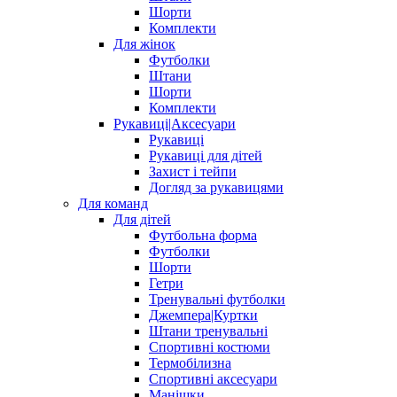
Шорти
Комплекти
Для жінок
Футболки
Штани
Шорти
Комплекти
Рукавиці|Аксесуари
Рукавиці
Рукавиці для дітей
Захист і тейпи
Догляд за рукавицями
Для команд
Для дітей
Футбольна форма
Футболки
Шорти
Гетри
Тренувальні футболки
Джемпера|Куртки
Штани тренувальні
Спортивні костюми
Термобілизна
Спортивні аксесуари
Манішки