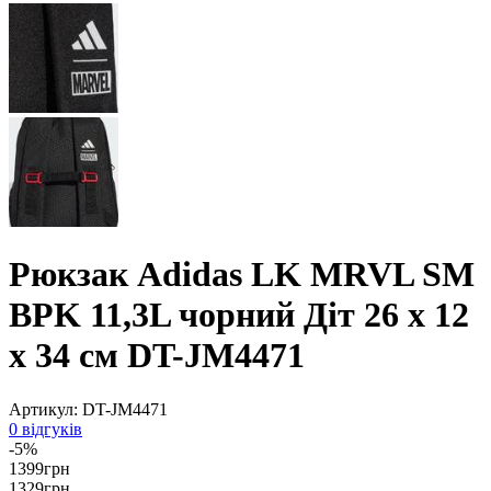
Рюкзак Adidas LK MRVL SM
BPK 11,3L чорний Діт 26 x 12
x 34 см DT-JM4471
Артикул:
DT-JM4471
0 відгуків
-5%
1399
грн
1329
грн