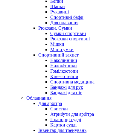
Кепки
Шапки
Рукавиці
Спортивні бафи
Для плавання
Рюкзаки, Сумки
Сумки спортивні
Рюкзаки спортивні
Мішки
Міні-сумки
Спортивний захист
Наколінники
Налокітники
Гомілкостопи
Кінезіо тейпи
Спортивна медицина
Бандажі для рук
Бандажі для ніг
Обладнання
Для арбітра
Свистки
Атрибути для арбітра
Прапорці судді
Картки судді
Інвентар для тренувань