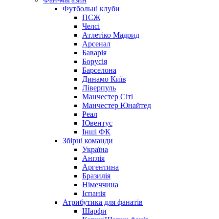
Футбольні клуби
ПСЖ
Челсі
Атлетіко Мадрид
Арсенал
Баварія
Борусія
Барселона
Динамо Київ
Ліверпуль
Манчестер Сіті
Манчестер Юнайтед
Реал
Ювентус
Інші ФК
Збірні команди
Україна
Англія
Аргентина
Бразилія
Німеччина
Іспанія
Атрибутика для фанатів
Шарфи