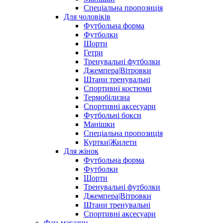
Спеціальна пропозиція
Для чоловіків
Футбольна форма
Футболки
Шорти
Гетри
Тренувальні футболки
Джемпера|Вітровки
Штани тренувальні
Спортивні костюми
Термобілизна
Спортивні аксесуари
Футбольні бокси
Манішки
Спеціальна пропозиція
Куртки|Жилети
Для жінок
Футбольна форма
Футболки
Шорти
Тренувальні футболки
Джемпера|Вітровки
Штани тренувальні
Спортивні аксесуари
Фан-магазин