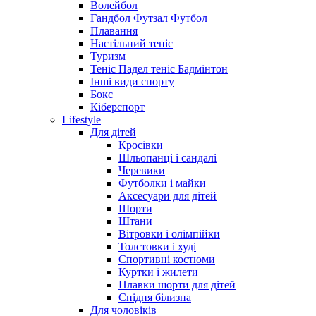
Волейбол
Гандбол Футзал Футбол
Плавання
Настільний теніс
Туризм
Теніс Падел теніс Бадмінтон
Інші види спорту
Бокс
Кіберспорт
Lifestyle
Для дітей
Кросівки
Шльопанці і сандалі
Черевики
Футболки і майки
Аксесуари для дітей
Шорти
Штани
Вітровки і олімпійки
Толстовки і худі
Спортивні костюми
Куртки і жилети
Плавки шорти для дітей
Спідня білизна
Для чоловіків