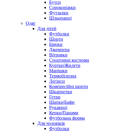
Бутси
Сороконіжки
Футзалки
Шльопанці
Одяг
Для дітей
Футболки
Шорти
Брюки
Джемпера
Вітровки
Спортивні костюми
Куртки|Жилети
Манішки
Термобілизна
Легінси
Компресійні шорти
Шкарпетки
Гетри
Шапки|Бафи
Рукавиці
Кепки|Панами
Футбольна форма
Для чоловіків
Футболки