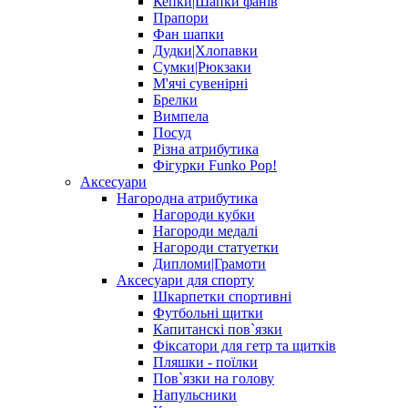
Кепки|Шапки фанів
Прапори
Фан шапки
Дудки|Хлопавки
Сумки|Рюкзаки
М'ячі сувенірні
Брелки
Вимпела
Посуд
Різна атрибутика
Фігурки Funko Pop!
Аксесуари
Нагородна атрибутика
Нагороди кубки
Нагороди медалі
Нагороди статуетки
Дипломи|Грамоти
Аксесуари для спорту
Шкарпетки спортивні
Футбольні щитки
Капитанскі пов`язки
Фіксатори для гетр та щитків
Пляшки - поїлки
Пов`язки на голову
Напульсники