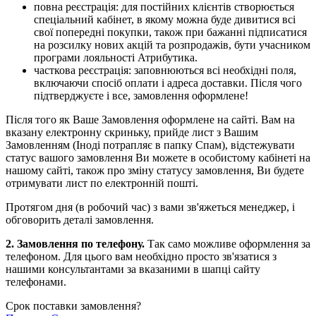
повна реєстрація: для постійних клієнтів створюється
спеціальний кабінет, в якому можна буде дивитися всі
свої попередні покупки, також при бажанні підписатися
на розсилку нових акцій та розпродажів, бути учасником
програми лояльності Атрибутика.
часткова реєстрація: заповнюються всі необхідні поля,
включаючи спосіб оплати і адреса доставки. Після чого
підтверджуєте і все, замовлення оформлене!
Після того як Ваше Замовлення оформлене на сайті. Вам на
вказану електронну скриньку, прийде лист з Вашим
Замовленням (Іноді потрапляє в папку Спам), відстежувати
статус вашого замовлення Ви можете в особистому кабінеті на
нашому сайті, також про зміну статусу замовлення, Ви будете
отримувати лист по електронній пошті.
Протягом дня (в робочий час) з вами зв'яжеться менеджер, і
обговорить деталі замовлення.
2. Замовлення по телефону.
Так само можливе оформлення за
телефоном. Для цього вам необхідно просто зв'язатися з
нашими консультантами за вказаними в шапці сайту
телефонами.
Срок поставки замовлення?