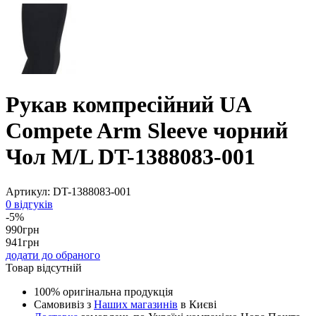
Рукав компресійний UA
Compete Arm Sleeve чорний
Чол M/L DT-1388083-001
Артикул:
DT-1388083-001
0 відгуків
-5%
990
грн
941
грн
додати до обраного
Товар відсутній
100% оригінальна продукція
Самовивіз з
Наших магазинів
в Києві