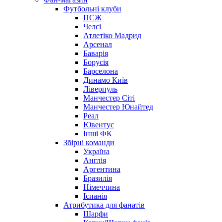
Футбольні клуби
ПСЖ
Челсі
Атлетіко Мадрид
Арсенал
Баварія
Борусія
Барселона
Динамо Київ
Ліверпуль
Манчестер Сіті
Манчестер Юнайтед
Реал
Ювентус
Інші ФК
Збірні команди
Україна
Англія
Аргентина
Бразилія
Німеччина
Іспанія
Атрибутика для фанатів
Шарфи