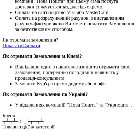
компанії "Нова Пошта" при цьому сама послуга
доставки сплачується заздалегідь окремо.
Оплата на сайті картою Visa або MasterCard
Оплата на розрахунковий рахунок, з виставленням
рахунку-фактури якщо Ви хочете оплатити Замовлення
за безготівковим способом.
Як отримати замовлення?
Показати
Сховати
Як отримати Замовлення м.Києві?
Відвідавши один з наших магазинів та отримати своє
Замовлення, попередньо погодивши наявність у
продавця-консультанта.
Замовити Кур'єра прямо додому або в офіс.
Як отримати Замовлення по Україні?
У відділеннях компаній "Нова Пошта" та "Укрпошта".
Бренд
┬┴┬┴┤(･_├┬┴┬┴
Товари з цієї ж категорії