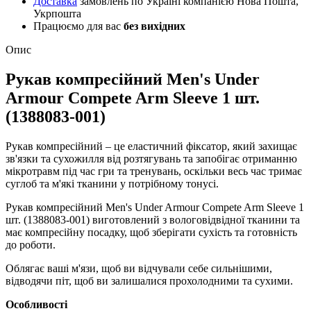
Доставка
замовлень по Україні компанією Нова Пошта,
Укрпошта
Працюємо для вас
без вихідних
Опис
Рукав компресійний Men's Under
Armour Compete Arm Sleeve 1 шт.
(1388083-001)
Рукав компресійний – це еластичний фіксатор, який захищає
зв'язки та сухожилля від розтягувань та запобігає отриманню
мікротравм під час гри та тренувань, оскільки весь час тримає
суглоб та м'які тканини у потрібному тонусі.
Рукав компресійний Men's Under Armour Compete Arm Sleeve 1
шт. (1388083-001) виготовлений з вологовідвідної тканини та
має компресійну посадку, щоб зберігати сухість та готовність
до роботи.
Облягає ваші м'язи, щоб ви відчували себе сильнішими,
відводячи піт, щоб ви залишалися прохолодними та сухими.
Особливості