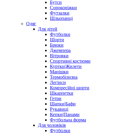
Бутси
Сороконіжки
Футзалки
Шльопанці
Одяг
Для дітей
Футболки
Шорти
Брюки
Джемпера
Вітровки
Спортивні костюми
Куртки|Жилети
Манішки
Термобілизна
Легінси
Компресійні шорти
Шкарпетки
Гетри
Шапки|Бафи
Рукавиці
Кепки|Панами
Футбольна форма
Для чоловіків
Футболки