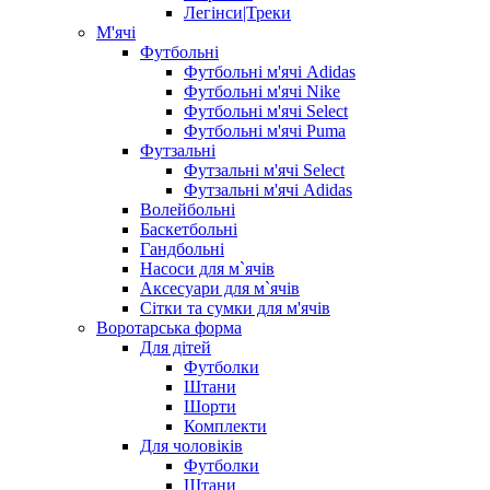
Легінси|Треки
М'ячі
Футбольні
Футбольні м'ячі Adidas
Футбольні м'ячі Nike
Футбольні м'ячі Select
Футбольні м'ячі Puma
Футзальні
Футзальні м'ячі Select
Футзальні м'ячі Adidas
Волейбольні
Баскетбольні
Гандбольні
Насоси для м`ячів
Аксесуари для м`ячів
Сітки та сумки для м'ячів
Воротарська форма
Для дітей
Футболки
Штани
Шорти
Комплекти
Для чоловіків
Футболки
Штани