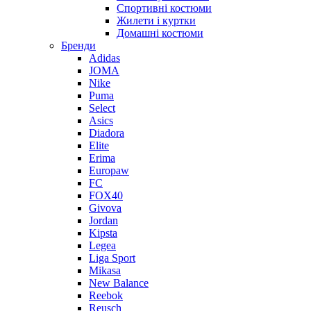
Спортивні костюми
Жилети і куртки
Домашні костюми
Бренди
Adidas
JOMA
Nike
Puma
Select
Asics
Diadora
Elite
Erima
Europaw
FC
FOX40
Givova
Jordan
Kipsta
Legea
Liga Sport
Mikasa
New Balance
Reebok
Reusch