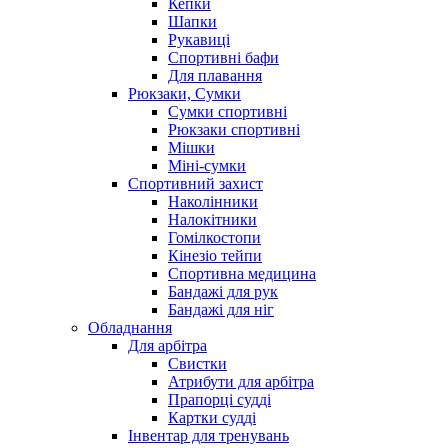
Кепки
Шапки
Рукавиці
Спортивні бафи
Для плавання
Рюкзаки, Сумки
Сумки спортивні
Рюкзаки спортивні
Мішки
Міні-сумки
Спортивний захист
Наколінники
Налокітники
Гомілкостопи
Кінезіо тейпи
Спортивна медицина
Бандажі для рук
Бандажі для ніг
Обладнання
Для арбітра
Свистки
Атрибути для арбітра
Прапорці судді
Картки судді
Інвентар для тренувань