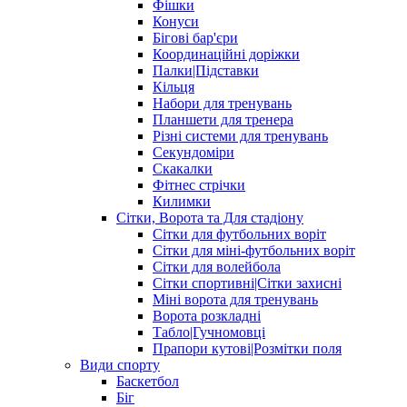
Фішки
Конуси
Бігові бар'єри
Координаційні доріжки
Палки|Підставки
Кільця
Набори для тренувань
Планшети для тренера
Різні системи для тренувань
Секундоміри
Скакалки
Фітнес стрічки
Килимки
Сітки, Ворота та Для стадіону
Сітки для футбольних воріт
Сітки для міні-футбольних воріт
Сітки для волейбола
Сітки спортивні|Cітки захисні
Міні ворота для тренувань
Ворота розкладні
Табло|Гучномовці
Прапори кутові|Розмітки поля
Види спорту
Баскетбол
Біг