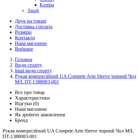
Kempa
Акції
Друк на товарі
Доставка і оплата
Розміри
Контакти
Наші магазини
Вибране
Головна
Види спорту
Інші види спорту
Рукав компресійний UA Compete Arm Sleeve чорний Чол
M/L DT-1388083-001
Все про товар
Характеристики
Відгуки (0)
Наші магазини
Як зробити замовлення
Бренд
Рукав компресійний UA Compete Arm Sleeve чорний Чол M/L
DT-1388083-001