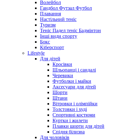
Волейбол
Гандбол Футзал Футбол
Плавання
Настільний теніс
Туризм
Теніс Падел теніс Бадмінтон
Інші види спорту
Бокс
Кіберспорт
Lifestyle
Для дітей
Кросівки
Шльопанці і сандалі
Черевики
Футболки і майки
Аксесуари для дітей
Шорти
Штани
Вітровки і олімпійки
Толстовки і худі
Спортивні костюми
Куртки і жилети
Плавки шорти для дітей
Спідня білизна
Для чоловіків