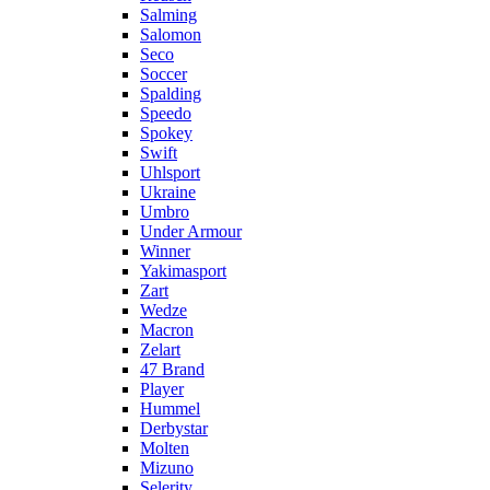
Salming
Salomon
Seco
Soccer
Spalding
Speedo
Spokey
Swift
Uhlsport
Ukraine
Umbro
Under Armour
Winner
Yakimasport
Zart
Wedze
Macron
Zelart
47 Brand
Player
Hummel
Derbystar
Molten
Mizuno
Selerity