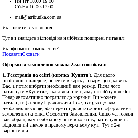
Пн-Пт 10.00-19.00
Cб-Нд 10.00-17.00
mail@atributika.com.ua
Як зробити замовлення
Тут ви знайдете відповіді на найбільш поширені питання:
Як оформити замовлення?
Показати
Сховати
Оформити замовлення можна 2-ма способами:
1. Реєстрація на сайті (кнопка 'Купити').
Для цього
необхідно, по-перше, перейти в картку товару що цікавить
Вас, а потім вибрати необхідний вам розмір. Після чого
натиснути «Купити», вказавши при цьому потрібну кількість.
Товар автоматично потрапляє до корзини. Ви можете
натиснути (кнопку Продовжити Покупки), якщо вам
необхідно щось ще, або перейти до остаточного оформлення
замовлення (кнопка Оформити Замовлення). Якщо усі товари
вже обрані, вам необхідно увійти в корзину, натиснувши на
відповідний значок в правому верхньому куті. Тут є 2-а
варіанти дій: