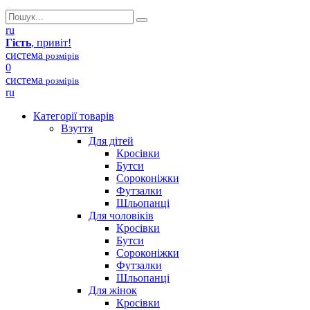
ru
Гість
, привіт!
система
розмірів
0
система
розмірів
ru
Категорії товарів
Взуття
Для дітей
Кросівки
Бутси
Сороконіжки
Футзалки
Шльопанці
Для чоловіків
Кросівки
Бутси
Сороконіжки
Футзалки
Шльопанці
Для жінок
Кросівки