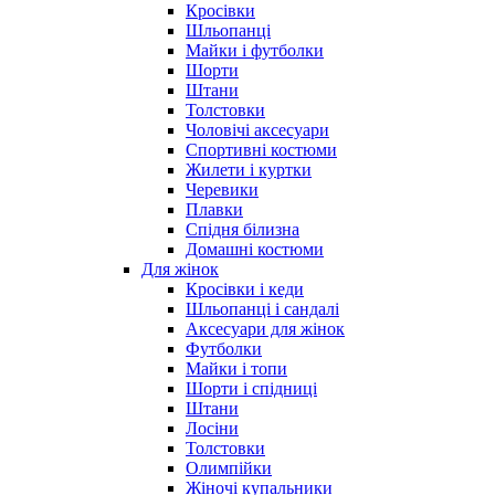
Кросівки
Шльопанці
Майки і футболки
Шорти
Штани
Толстовки
Чоловічі аксесуари
Спортивні костюми
Жилети і куртки
Черевики
Плавки
Спідня білизна
Домашні костюми
Для жінок
Кросівки і кеди
Шльопанці і сандалі
Аксесуари для жінок
Футболки
Майки і топи
Шорти і спідниці
Штани
Лосіни
Толстовки
Олимпійки
Жіночі купальники