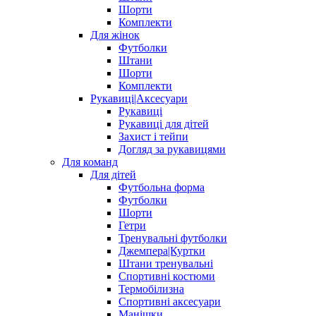
Шорти
Комплекти
Для жінок
Футболки
Штани
Шорти
Комплекти
Рукавиці|Аксесуари
Рукавиці
Рукавиці для дітей
Захист і тейпи
Догляд за рукавицями
Для команд
Для дітей
Футбольна форма
Футболки
Шорти
Гетри
Тренувальні футболки
Джемпера|Куртки
Штани тренувальні
Спортивні костюми
Термобілизна
Спортивні аксесуари
Манішки