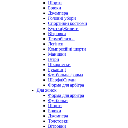
Шорти
Брюки
Джемпера
Головні убори
Спортивні костюми
Куртки|Жилети
Вітровки
Термобілизна
Легінси
Компресійні шорти
Манішки
Гетри
Шкарпетки
Рукавиці
Футбольна форма
Шарфи|Снуди
Форма для арбітра
Для жінок
Форма для арбітра
Футболки
Шорти
Брюки
Джемпера
Толстовки
Вітровки