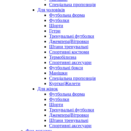
Спеціальна пропозиція
Для чоловіків
Футбольна форма
Футболки
Шорти
Гетри
Тренувальні футболки
Джемпера|Вітровки
Штани тренувальні
Спортивні костюми
Термобілизна
Спортивні аксесуари
Футбольні бокси
Манішки
Спеціальна пропозиція
Куртки|Жилети
Для жінок
Футбольна форма
Футболки
Шорти
Тренувальні футболки
Джемпера|Вітровки
Штани тренувальні
Спортивні аксесуари
Фан-магазин