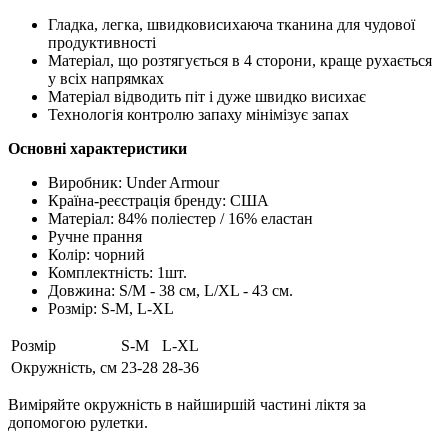
Гладка, легка, швидковисихаюча тканина для чудової
продуктивності
Матеріал, що розтягується в 4 сторони, краще рухається
у всіх напрямках
Матеріал відводить піт і дуже швидко висихає
Технологія контролю запаху мінімізує запах
Основні характеристики
Виробник: Under Armour
Країна-реєстрація бренду: США
Матеріал: 84% поліестер / 16% еластан
Ручне прання
Колір: чорний
Комплектність: 1шт.
Довжина: S/M - 38 см, L/XL - 43 см.
Розмір: S-M, L-XL
Розмір
S-M
L-XL
Окружність, см
23-28
28-36
Виміряйте окружність в найширшій частині ліктя за
допомогою рулетки.