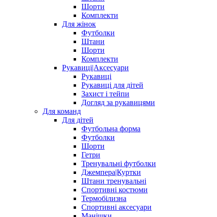
Шорти
Комплекти
Для жінок
Футболки
Штани
Шорти
Комплекти
Рукавиці|Аксесуари
Рукавиці
Рукавиці для дітей
Захист і тейпи
Догляд за рукавицями
Для команд
Для дітей
Футбольна форма
Футболки
Шорти
Гетри
Тренувальні футболки
Джемпера|Куртки
Штани тренувальні
Спортивні костюми
Термобілизна
Спортивні аксесуари
Манішки