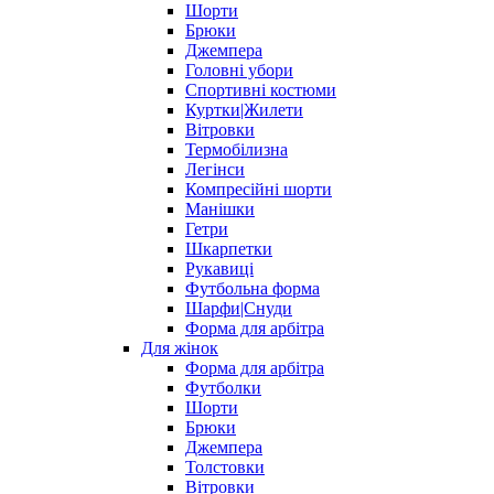
Шорти
Брюки
Джемпера
Головні убори
Спортивні костюми
Куртки|Жилети
Вітровки
Термобілизна
Легінси
Компресійні шорти
Манішки
Гетри
Шкарпетки
Рукавиці
Футбольна форма
Шарфи|Снуди
Форма для арбітра
Для жінок
Форма для арбітра
Футболки
Шорти
Брюки
Джемпера
Толстовки
Вітровки