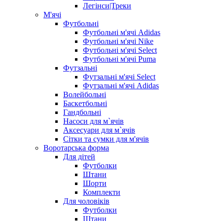
Легінси|Треки
М'ячі
Футбольні
Футбольні м'ячі Adidas
Футбольні м'ячі Nike
Футбольні м'ячі Select
Футбольні м'ячі Puma
Футзальні
Футзальні м'ячі Select
Футзальні м'ячі Adidas
Волейбольні
Баскетбольні
Гандбольні
Насоси для м`ячів
Аксесуари для м`ячів
Сітки та сумки для м'ячів
Воротарська форма
Для дітей
Футболки
Штани
Шорти
Комплекти
Для чоловіків
Футболки
Штани