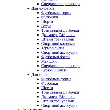
Спеціальна пропозиція
Для чоловіків
Футбольна форма
Футболки
Шорти
Гетри
Тренувальні футболки
Джемпера|Вітровки
Штани тренувальні
Спортивні костюми
Термобілизна
Спортивні аксесуари
Футбольні бокси
Манішки
Спеціальна пропозиція
Куртки|Жилети
Для жінок
Футбольна форма
Футболки
Шорти
Тренувальні футболки
Джемпера|Вітровки
Штани тренувальні
Спортивні аксесуари
Фан-магазин