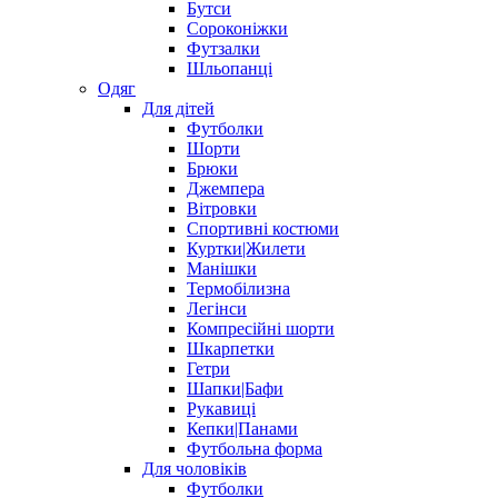
Бутси
Сороконіжки
Футзалки
Шльопанці
Одяг
Для дітей
Футболки
Шорти
Брюки
Джемпера
Вітровки
Спортивні костюми
Куртки|Жилети
Манішки
Термобілизна
Легінси
Компресійні шорти
Шкарпетки
Гетри
Шапки|Бафи
Рукавиці
Кепки|Панами
Футбольна форма
Для чоловіків
Футболки