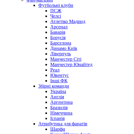
Футбольні клуби
ПСЖ
Челсі
Атлетіко Мадрид
Арсенал
Баварія
Борусія
Барселона
Динамо Київ
Ліверпуль
Манчестер Сіті
Манчестер Юнайтед
Реал
Ювентус
Інші ФК
Збірні команди
Україна
Англія
Аргентина
Бразилія
Німеччина
Іспанія
Атрибутика для фанатів
Шарфи