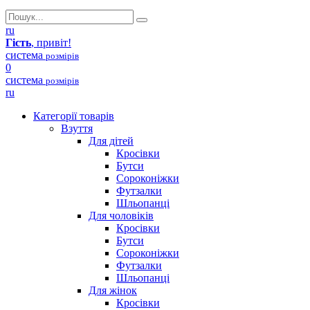
ru
Гість
, привіт!
система
розмірів
0
система
розмірів
ru
Категорії товарів
Взуття
Для дітей
Кросівки
Бутси
Сороконіжки
Футзалки
Шльопанці
Для чоловіків
Кросівки
Бутси
Сороконіжки
Футзалки
Шльопанці
Для жінок
Кросівки