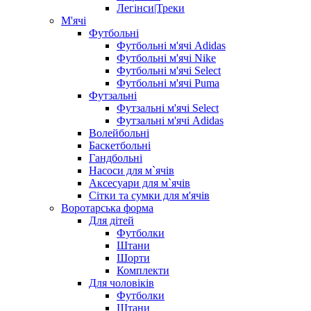
Легінси|Треки
М'ячі
Футбольні
Футбольні м'ячі Adidas
Футбольні м'ячі Nike
Футбольні м'ячі Select
Футбольні м'ячі Puma
Футзальні
Футзальні м'ячі Select
Футзальні м'ячі Adidas
Волейбольні
Баскетбольні
Гандбольні
Насоси для м`ячів
Аксесуари для м`ячів
Сітки та сумки для м'ячів
Воротарська форма
Для дітей
Футболки
Штани
Шорти
Комплекти
Для чоловіків
Футболки
Штани