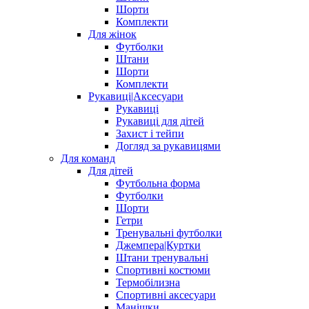
Шорти
Комплекти
Для жінок
Футболки
Штани
Шорти
Комплекти
Рукавиці|Аксесуари
Рукавиці
Рукавиці для дітей
Захист і тейпи
Догляд за рукавицями
Для команд
Для дітей
Футбольна форма
Футболки
Шорти
Гетри
Тренувальні футболки
Джемпера|Куртки
Штани тренувальні
Спортивні костюми
Термобілизна
Спортивні аксесуари
Манішки