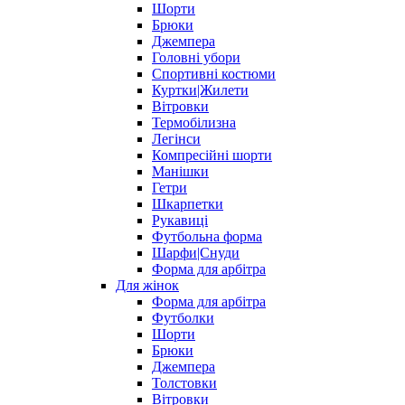
Шорти
Брюки
Джемпера
Головні убори
Спортивні костюми
Куртки|Жилети
Вітровки
Термобілизна
Легінси
Компресійні шорти
Манішки
Гетри
Шкарпетки
Рукавиці
Футбольна форма
Шарфи|Снуди
Форма для арбітра
Для жінок
Форма для арбітра
Футболки
Шорти
Брюки
Джемпера
Толстовки
Вітровки