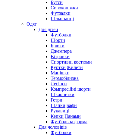
Бутси
Сороконіжки
Футзалки
Шльопанці
Одяг
Для дітей
Футболки
Шорти
Брюки
Джемпера
Вітровки
Спортивні костюми
Куртки|Жилети
Манішки
Термобілизна
Легінси
Компресійні шорти
Шкарпетки
Гетри
Шапки|Бафи
Рукавиці
Кепки|Панами
Футбольна форма
Для чоловіків
Футболки