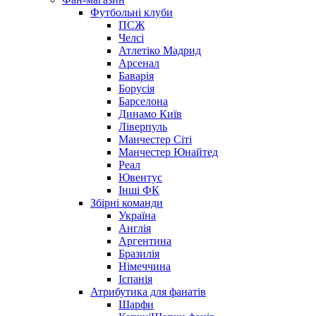
Футбольні клуби
ПСЖ
Челсі
Атлетіко Мадрид
Арсенал
Баварія
Борусія
Барселона
Динамо Київ
Ліверпуль
Манчестер Сіті
Манчестер Юнайтед
Реал
Ювентус
Інші ФК
Збірні команди
Україна
Англія
Аргентина
Бразилія
Німеччина
Іспанія
Атрибутика для фанатів
Шарфи