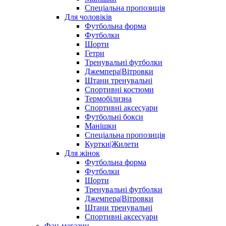
Спеціальна пропозиція
Для чоловіків
Футбольна форма
Футболки
Шорти
Гетри
Тренувальні футболки
Джемпера|Вітровки
Штани тренувальні
Спортивні костюми
Термобілизна
Спортивні аксесуари
Футбольні бокси
Манішки
Спеціальна пропозиція
Куртки|Жилети
Для жінок
Футбольна форма
Футболки
Шорти
Тренувальні футболки
Джемпера|Вітровки
Штани тренувальні
Спортивні аксесуари
Фан-магазин