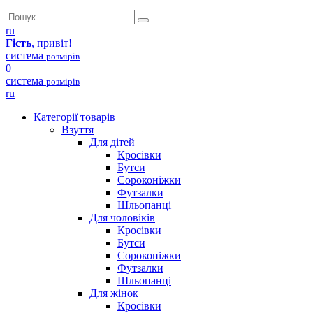
ru
Гість
, привіт!
система
розмірів
0
система
розмірів
ru
Категорії товарів
Взуття
Для дітей
Кросівки
Бутси
Сороконіжки
Футзалки
Шльопанці
Для чоловіків
Кросівки
Бутси
Сороконіжки
Футзалки
Шльопанці
Для жінок
Кросівки