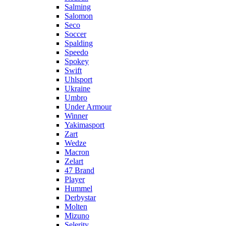
Salming
Salomon
Seco
Soccer
Spalding
Speedo
Spokey
Swift
Uhlsport
Ukraine
Umbro
Under Armour
Winner
Yakimasport
Zart
Wedze
Macron
Zelart
47 Brand
Player
Hummel
Derbystar
Molten
Mizuno
Selerity