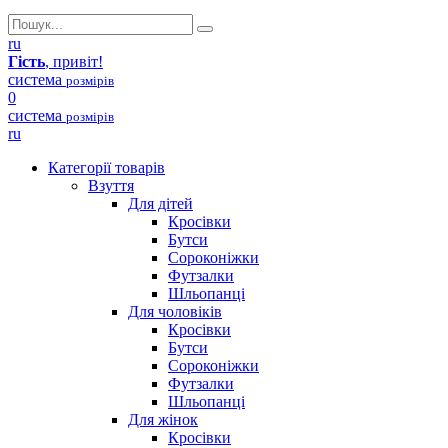
ru
Гість
, привіт!
система
розмірів
0
система
розмірів
ru
Категорії товарів
Взуття
Для дітей
Кросівки
Бутси
Сороконіжки
Футзалки
Шльопанці
Для чоловіків
Кросівки
Бутси
Сороконіжки
Футзалки
Шльопанці
Для жінок
Кросівки