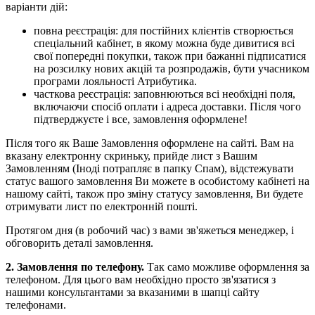
варіанти дій:
повна реєстрація: для постійних клієнтів створюється
спеціальний кабінет, в якому можна буде дивитися всі
свої попередні покупки, також при бажанні підписатися
на розсилку нових акцій та розпродажів, бути учасником
програми лояльності Атрибутика.
часткова реєстрація: заповнюються всі необхідні поля,
включаючи спосіб оплати і адреса доставки. Після чого
підтверджуєте і все, замовлення оформлене!
Після того як Ваше Замовлення оформлене на сайті. Вам на
вказану електронну скриньку, прийде лист з Вашим
Замовленням (Іноді потрапляє в папку Спам), відстежувати
статус вашого замовлення Ви можете в особистому кабінеті на
нашому сайті, також про зміну статусу замовлення, Ви будете
отримувати лист по електронній пошті.
Протягом дня (в робочий час) з вами зв'яжеться менеджер, і
обговорить деталі замовлення.
2. Замовлення по телефону.
Так само можливе оформлення за
телефоном. Для цього вам необхідно просто зв'язатися з
нашими консультантами за вказаними в шапці сайту
телефонами.