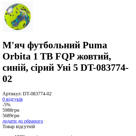
М'яч футбольний Puma
Orbita 1 TB FQP жовтий,
синій, сірий Уні 5 DT-083774-
02
Артикул:
DT-083774-02
0 відгуків
-5%
5988
грн
5689
грн
додати до обраного
Товар відсутній