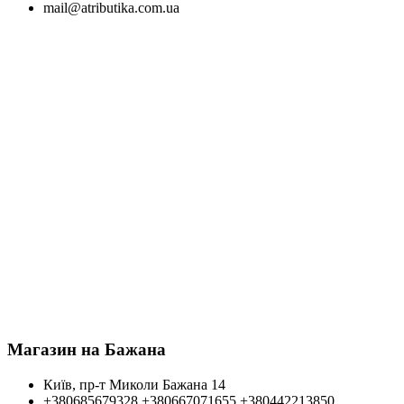
mail@atributika.com.ua
Магазин на Бажана
Київ, пр-т Миколи Бажана 14
+380685679328
+380667071655
+380442213850