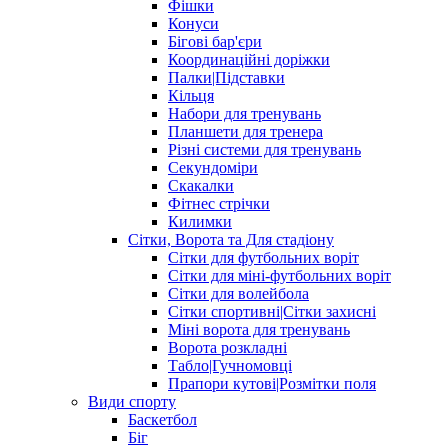
Фішки
Конуси
Бігові бар'єри
Координаційні доріжки
Палки|Підставки
Кільця
Набори для тренувань
Планшети для тренера
Різні системи для тренувань
Секундоміри
Скакалки
Фітнес стрічки
Килимки
Сітки, Ворота та Для стадіону
Сітки для футбольних воріт
Сітки для міні-футбольних воріт
Сітки для волейбола
Сітки спортивні|Cітки захисні
Міні ворота для тренувань
Ворота розкладні
Табло|Гучномовці
Прапори кутові|Розмітки поля
Види спорту
Баскетбол
Біг