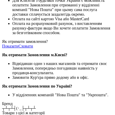
Для Клієнтів з будь-якої точки України є можливість
оплатити Замовлення при отриманні у відділенні
компанії "Нова Пошта" при цьому сама послуга
доставки сплачується заздалегідь окремо.
Оплата на сайті картою Visa або MasterCard
Оплата на розрахунковий рахунок, з виставленням
рахунку-фактури якщо Ви хочете оплатити Замовлення
за безготівковим способом.
Як отримати замовлення?
Показати
Сховати
Як отримати Замовлення м.Києві?
Відвідавши один з наших магазинів та отримати своє
Замовлення, попередньо погодивши наявність у
продавця-консультанта.
Замовити Кур'єра прямо додому або в офіс.
Як отримати Замовлення по Україні?
У відділеннях компаній "Нова Пошта" та "Укрпошта".
Бренд
┬┴┬┴┤(･_├┬┴┬┴
Товари з цієї ж категорії