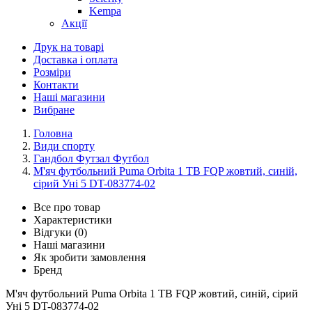
Kempa
Акції
Друк на товарі
Доставка і оплата
Розміри
Контакти
Наші магазини
Вибране
Головна
Види спорту
Гандбол Футзал Футбол
М'яч футбольний Puma Orbita 1 TB FQP жовтий, синій,
сірий Уні 5 DT-083774-02
Все про товар
Характеристики
Відгуки (0)
Наші магазини
Як зробити замовлення
Бренд
М'яч футбольний Puma Orbita 1 TB FQP жовтий, синій, сірий
Уні 5 DT-083774-02