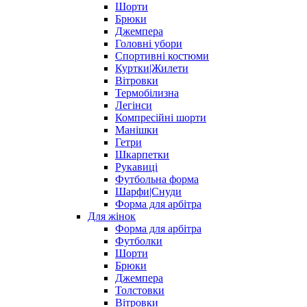
Шорти
Брюки
Джемпера
Головні убори
Спортивні костюми
Куртки|Жилети
Вітровки
Термобілизна
Легінси
Компресійні шорти
Манішки
Гетри
Шкарпетки
Рукавиці
Футбольна форма
Шарфи|Снуди
Форма для арбітра
Для жінок
Форма для арбітра
Футболки
Шорти
Брюки
Джемпера
Толстовки
Вітровки