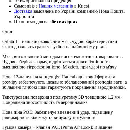
100% оригінальна продукція
Самовивіз з
Наших магазинів
в Києві
Доставка
замовлень по Україні компанією Нова Пошта,
Укрпошта
Працюємо для вас
без вихідних
Опис
Orbita 1 – наш високоякісний м'яч, чудові характеристики
якого дозволять грати у футбол на найвищому рівні.
М'яч, виготовлений методом високочастотного зварювання:
Чудово зберігає форму, відрізняється довговічністю та
зменшеною гігроскопічністю. М'якість при ударі по м'ячу
Нова 12-панельна концепція: Панелі однакової форми та
розміру забезпечують ідеально збалансований розподіл ваги, а
збільшені глибокі шви гарантують покращення аеродинаміки.
Текстурована поверхня з поліуретану 3D товщиною 1,2 мм:
Покращена зносостійкість та аеродинаміка
Нова піна POE: Забезпечує впевнений удар, підвищену
рівномірність відскоку та вибухову потужність
Гумова камера + клапан PAL (Puma Air Lock): Відмінне