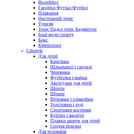
Волейбол
Гандбол Футзал Футбол
Плавання
Настільний теніс
Туризм
Теніс Падел теніс Бадмінтон
Інші види спорту
Бокс
Кіберспорт
Lifestyle
Для дітей
Кросівки
Шльопанці і сандалі
Черевики
Футболки і майки
Аксесуари для дітей
Шорти
Штани
Вітровки і олімпійки
Толстовки і худі
Спортивні костюми
Куртки і жилети
Плавки шорти для дітей
Спідня білизна
Для чоловіків