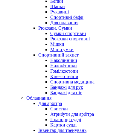
Кепки
Шапки
Рукавиці
Спортивні бафи
Для плавання
Рюкзаки, Сумки
Сумки спортивні
Рюкзаки спортивні
Мішки
Міні-сумки
Спортивний захист
Наколінники
Налокітники
Гомілкостопи
Кінезіо тейпи
Спортивна медицина
Бандажі для рук
Бандажі для ніг
Обладнання
Для арбітра
Свистки
Атрибути для арбітра
Прапорці судді
Картки судді
Інвентар для тренувань