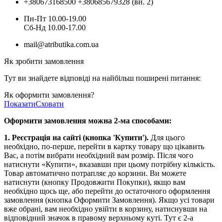
+380673168500
+380685679328 (вн. 2)
Пн-Пт 10.00-19.00
Cб-Нд 10.00-17.00
mail@atributika.com.ua
Як зробити замовлення
Тут ви знайдете відповіді на найбільш поширені питання:
Як оформити замовлення?
Показати
Сховати
Оформити замовлення можна 2-ма способами:
1. Реєстрація на сайті (кнопка 'Купити').
Для цього
необхідно, по-перше, перейти в картку товару що цікавить
Вас, а потім вибрати необхідний вам розмір. Після чого
натиснути «Купити», вказавши при цьому потрібну кількість.
Товар автоматично потрапляє до корзини. Ви можете
натиснути (кнопку Продовжити Покупки), якщо вам
необхідно щось ще, або перейти до остаточного оформлення
замовлення (кнопка Оформити Замовлення). Якщо усі товари
вже обрані, вам необхідно увійти в корзину, натиснувши на
відповідний значок в правому верхньому куті. Тут є 2-а