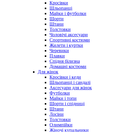
Кросівки
Шльопанці
Майки і футболки
Шорти
Штани
Толстовки
Чоловічі аксесуари
Спортивні костюми
Жилети і куртки
Черевики
Плавки
Спідня білизна
Домашні костюми
Для жінок
Кросівки і кеди
Шльопанці і сандалі
Аксесуари для жінок
Футболки
Майки і топи
Шорти і спідниці
Штани
Лосіни
Толстовки
Олимпійки
Жіночі купальники