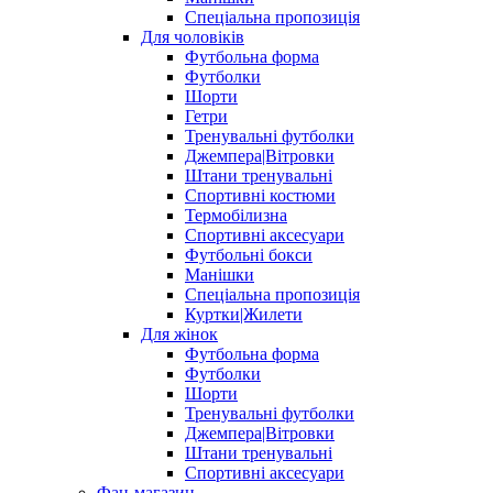
Спеціальна пропозиція
Для чоловіків
Футбольна форма
Футболки
Шорти
Гетри
Тренувальні футболки
Джемпера|Вітровки
Штани тренувальні
Спортивні костюми
Термобілизна
Спортивні аксесуари
Футбольні бокси
Манішки
Спеціальна пропозиція
Куртки|Жилети
Для жінок
Футбольна форма
Футболки
Шорти
Тренувальні футболки
Джемпера|Вітровки
Штани тренувальні
Спортивні аксесуари
Фан-магазин