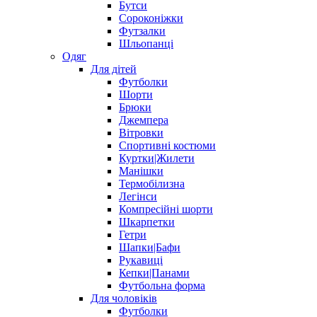
Бутси
Сороконіжки
Футзалки
Шльопанці
Одяг
Для дітей
Футболки
Шорти
Брюки
Джемпера
Вітровки
Спортивні костюми
Куртки|Жилети
Манішки
Термобілизна
Легінси
Компресійні шорти
Шкарпетки
Гетри
Шапки|Бафи
Рукавиці
Кепки|Панами
Футбольна форма
Для чоловіків
Футболки