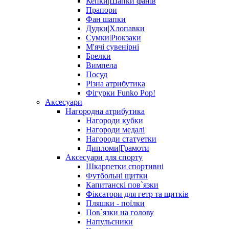
Кепки|Шапки фанів
Прапори
Фан шапки
Дудки|Хлопавки
Сумки|Рюкзаки
М'ячі сувенірні
Брелки
Вимпела
Посуд
Різна атрибутика
Фігурки Funko Pop!
Аксесуари
Нагородна атрибутика
Нагороди кубки
Нагороди медалі
Нагороди статуетки
Дипломи|Грамоти
Аксесуари для спорту
Шкарпетки спортивні
Футбольні щитки
Капитанскі пов`язки
Фіксатори для гетр та щитків
Пляшки - поїлки
Пов`язки на голову
Напульсники