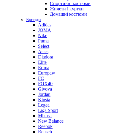
Спортивні костюми
Жилети і куртки
Домашні костюми
Бренди
Adidas
JOMA
Nike
Puma
Select
Asics
Diadora
Elite
Erima
Europaw
FC
FOX40
Givova
Jordan
Kipsta
Legea
Liga Sport
Mikasa
New Balance
Reebok
Reusch