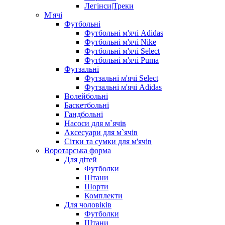
Легінси|Треки
М'ячі
Футбольні
Футбольні м'ячі Adidas
Футбольні м'ячі Nike
Футбольні м'ячі Select
Футбольні м'ячі Puma
Футзальні
Футзальні м'ячі Select
Футзальні м'ячі Adidas
Волейбольні
Баскетбольні
Гандбольні
Насоси для м`ячів
Аксесуари для м`ячів
Сітки та сумки для м'ячів
Воротарська форма
Для дітей
Футболки
Штани
Шорти
Комплекти
Для чоловіків
Футболки
Штани