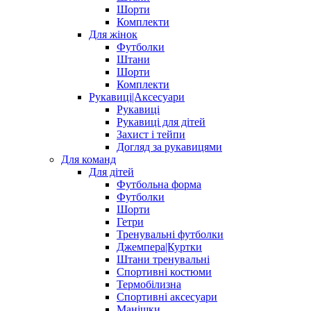
Шорти
Комплекти
Для жінок
Футболки
Штани
Шорти
Комплекти
Рукавиці|Аксесуари
Рукавиці
Рукавиці для дітей
Захист і тейпи
Догляд за рукавицями
Для команд
Для дітей
Футбольна форма
Футболки
Шорти
Гетри
Тренувальні футболки
Джемпера|Куртки
Штани тренувальні
Спортивні костюми
Термобілизна
Спортивні аксесуари
Манішки