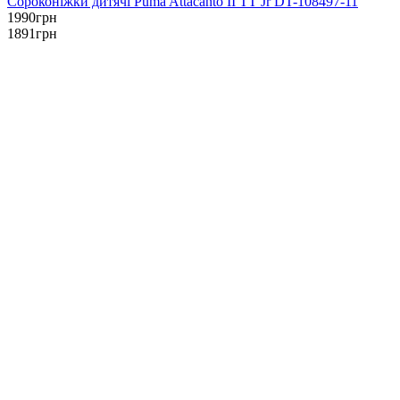
Сороконіжки дитячі Puma Attacanto II TT Jr DT-108497-11
1990
грн
1891
грн