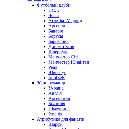
Футбольні клуби
ПСЖ
Челсі
Атлетіко Мадрид
Арсенал
Баварія
Борусія
Барселона
Динамо Київ
Ліверпуль
Манчестер Сіті
Манчестер Юнайтед
Реал
Ювентус
Інші ФК
Збірні команди
Україна
Англія
Аргентина
Бразилія
Німеччина
Іспанія
Атрибутика для фанатів
Шарфи