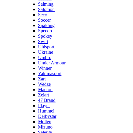
Salming
Salomon
Seco
Soccer
Spalding
Speedo
Spokey
Swift
Uhlsport
Ukraine
Umbro
Under Armour
Winner
Yakimasport
Zart
Wedze
Macron
Zelart
47 Brand
Player
Hummel
Derbystar
Molten
Mizuno
Selerity