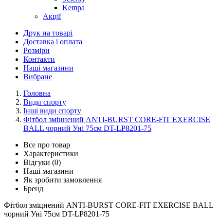
Kempa
Акції
Друк на товарі
Доставка і оплата
Розміри
Контакти
Наші магазини
Вибране
Головна
Види спорту
Інші види спорту
Фітбол зміцнений ANTI-BURST CORE-FIT EXERCISE
BALL чорний Уні 75см DT-LP8201-75
Все про товар
Характеристики
Відгуки (0)
Наші магазини
Як зробити замовлення
Бренд
Фітбол зміцнений ANTI-BURST CORE-FIT EXERCISE BALL
чорний Уні 75см DT-LP8201-75