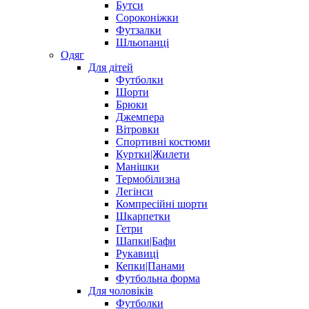
Бутси
Сороконіжки
Футзалки
Шльопанці
Одяг
Для дітей
Футболки
Шорти
Брюки
Джемпера
Вітровки
Спортивні костюми
Куртки|Жилети
Манішки
Термобілизна
Легінси
Компресійні шорти
Шкарпетки
Гетри
Шапки|Бафи
Рукавиці
Кепки|Панами
Футбольна форма
Для чоловіків
Футболки