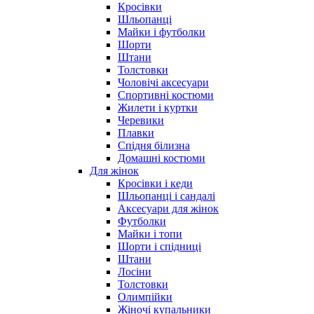
Кросівки
Шльопанці
Майки і футболки
Шорти
Штани
Толстовки
Чоловічі аксесуари
Спортивні костюми
Жилети і куртки
Черевики
Плавки
Спідня білизна
Домашні костюми
Для жінок
Кросівки і кеди
Шльопанці і сандалі
Аксесуари для жінок
Футболки
Майки і топи
Шорти і спідниці
Штани
Лосіни
Толстовки
Олимпійки
Жіночі купальники