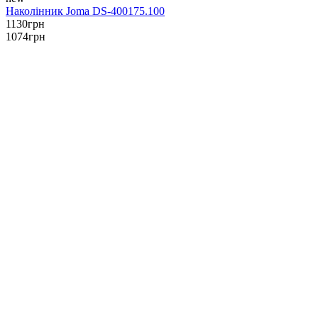
Наколінник Joma DS-400175.100
1130
грн
1074
грн