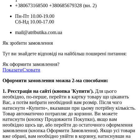
+380673168500
+380685679328 (вн. 2)
Пн-Пт 10.00-19.00
Cб-Нд 10.00-17.00
mail@atributika.com.ua
Як зробити замовлення
Тут ви знайдете відповіді на найбільш поширені питання:
Як оформити замовлення?
Показати
Сховати
Оформити замовлення можна 2-ма способами:
1. Реєстрація на сайті (кнопка 'Купити').
Для цього
необхідно, по-перше, перейти в картку товару що цікавить
Вас, а потім вибрати необхідний вам розмір. Після чого
натиснути «Купити», вказавши при цьому потрібну кількість.
Товар автоматично потрапляє до корзини. Ви можете
натиснути (кнопку Продовжити Покупки), якщо вам
необхідно щось ще, або перейти до остаточного оформлення
замовлення (кнопка Оформити Замовлення). Якщо усі товари
вже обрані, вам необхідно увійти в корзину, натиснувши на