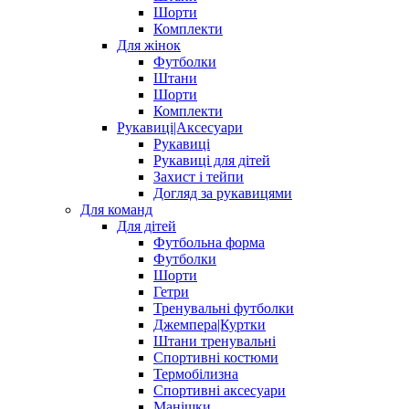
Шорти
Комплекти
Для жінок
Футболки
Штани
Шорти
Комплекти
Рукавиці|Аксесуари
Рукавиці
Рукавиці для дітей
Захист і тейпи
Догляд за рукавицями
Для команд
Для дітей
Футбольна форма
Футболки
Шорти
Гетри
Тренувальні футболки
Джемпера|Куртки
Штани тренувальні
Спортивні костюми
Термобілизна
Спортивні аксесуари
Манішки