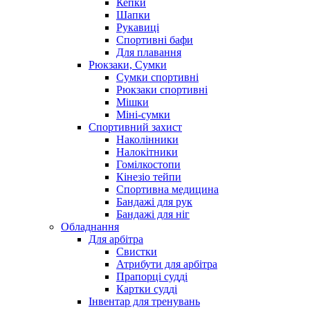
Кепки
Шапки
Рукавиці
Спортивні бафи
Для плавання
Рюкзаки, Сумки
Сумки спортивні
Рюкзаки спортивні
Мішки
Міні-сумки
Спортивний захист
Наколінники
Налокітники
Гомілкостопи
Кінезіо тейпи
Спортивна медицина
Бандажі для рук
Бандажі для ніг
Обладнання
Для арбітра
Свистки
Атрибути для арбітра
Прапорці судді
Картки судді
Інвентар для тренувань