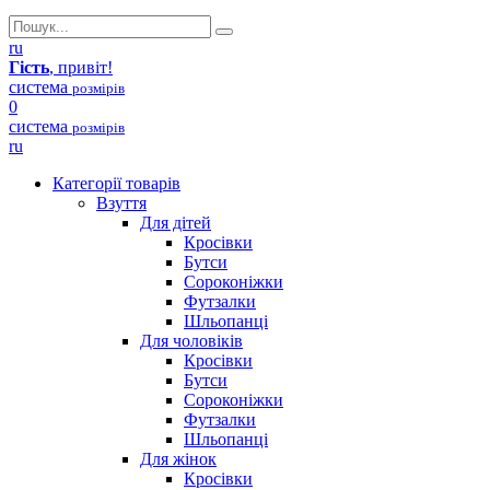
ru
Гість
, привіт!
система
розмірів
0
система
розмірів
ru
Категорії товарів
Взуття
Для дітей
Кросівки
Бутси
Сороконіжки
Футзалки
Шльопанці
Для чоловіків
Кросівки
Бутси
Сороконіжки
Футзалки
Шльопанці
Для жінок
Кросівки