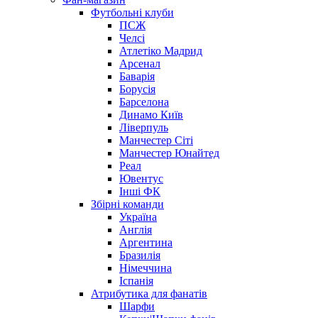
Футбольні клуби
ПСЖ
Челсі
Атлетіко Мадрид
Арсенал
Баварія
Борусія
Барселона
Динамо Київ
Ліверпуль
Манчестер Сіті
Манчестер Юнайтед
Реал
Ювентус
Інші ФК
Збірні команди
Україна
Англія
Аргентина
Бразилія
Німеччина
Іспанія
Атрибутика для фанатів
Шарфи