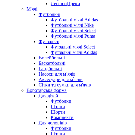
Легінси|Треки
М'ячі
Футбольні
Футбольні м'ячі Adidas
Футбольні м'ячі Nike
Футбольні м'ячі Select
Футбольні м'ячі Puma
Футзальні
Футзальні м'ячі Select
Футзальні м'ячі Adidas
Волейбольні
Баскетбольні
Гандбольні
Насоси для м`ячів
Аксесуари для м`ячів
Сітки та сумки для м'ячів
Воротарська форма
Для дітей
Футболки
Штани
Шорти
Комплекти
Для чоловіків
Футболки
Штани