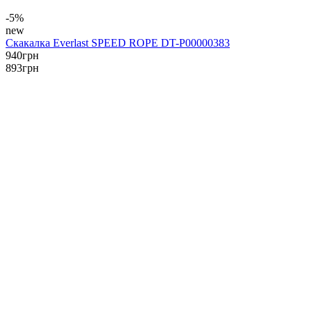
-5%
new
Скакалка Everlast SPEED ROPE DT-P00000383
940
грн
893
грн