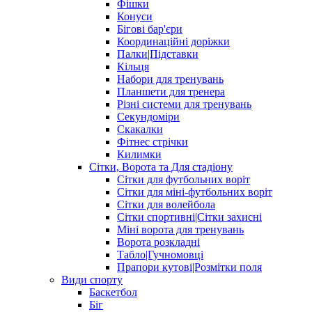
Фішки
Конуси
Бігові бар'єри
Координаційні доріжки
Палки|Підставки
Кільця
Набори для тренувань
Планшети для тренера
Різні системи для тренувань
Секундоміри
Скакалки
Фітнес стрічки
Килимки
Сітки, Ворота та Для стадіону
Сітки для футбольних воріт
Сітки для міні-футбольних воріт
Сітки для волейбола
Сітки спортивні|Cітки захисні
Міні ворота для тренувань
Ворота розкладні
Табло|Гучномовці
Прапори кутові|Розмітки поля
Види спорту
Баскетбол
Біг