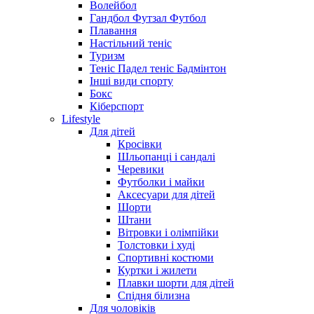
Волейбол
Гандбол Футзал Футбол
Плавання
Настільний теніс
Туризм
Теніс Падел теніс Бадмінтон
Інші види спорту
Бокс
Кіберспорт
Lifestyle
Для дітей
Кросівки
Шльопанці і сандалі
Черевики
Футболки і майки
Аксесуари для дітей
Шорти
Штани
Вітровки і олімпійки
Толстовки і худі
Спортивні костюми
Куртки і жилети
Плавки шорти для дітей
Спідня білизна
Для чоловіків