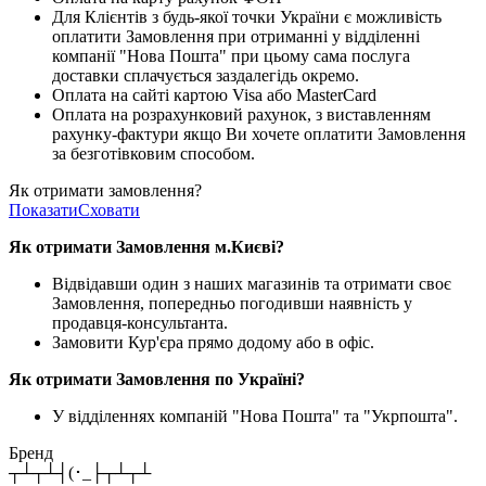
Для Клієнтів з будь-якої точки України є можливість
оплатити Замовлення при отриманні у відділенні
компанії "Нова Пошта" при цьому сама послуга
доставки сплачується заздалегідь окремо.
Оплата на сайті картою Visa або MasterCard
Оплата на розрахунковий рахунок, з виставленням
рахунку-фактури якщо Ви хочете оплатити Замовлення
за безготівковим способом.
Як отримати замовлення?
Показати
Сховати
Як отримати Замовлення м.Києві?
Відвідавши один з наших магазинів та отримати своє
Замовлення, попередньо погодивши наявність у
продавця-консультанта.
Замовити Кур'єра прямо додому або в офіс.
Як отримати Замовлення по Україні?
У відділеннях компаній "Нова Пошта" та "Укрпошта".
Бренд
┬┴┬┴┤(･_├┬┴┬┴