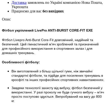
Доставка
замовлень по Україні компанією Нова Пошта,
Укрпошта
Працюємо для вас
без вихідних
Опис
Фітбол укріплений LivePro ANTI-BURST CORE-FIT EXE
Фітбол Livepro Anti-Burst Core-Fit довговічний, надійний та
безпечний. Цей гімнастичний м'яч зроблений та призначений
для професійного використання в спортивних залах і для
домашніх тренувань.
Особливості фітболу:
Він виготовлений з більш щільної гуми, ніж звичайні
стандартні фітболи, та підійде для посилених тренувань в
кросфіті та інших професійних спортивних навантаженнях.
Завдяки технології захисту від вибуху, фітбол безпечний у
використанні. У разі проколу не буде гучного вибуху – м'яч
просто поступово здується. Випробуваний на вагу до 800
кг.