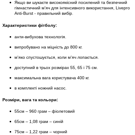
Якщо ви шукаєте високоякісний посилений та безпечний
гімнастичний м'яч для інтенсивного використання, Livepro
Anti-Burst - правильний вибір.
Характеристики фітболу:
анти-вибухова технологія.
випробувано на міцність до 800 кг.
м'яко спустошується, коли м'яч лопається.
доступний в трьох розмірах 55, 65 і 75 см.
максимальна вага користувача 400 кг.
в комплекті ножний насос.
Розміри, вага та кольори:
55см – 960 грам – фіолетовий
65см – 1,08 грам – синій
75см – 1,22 грам – чорний