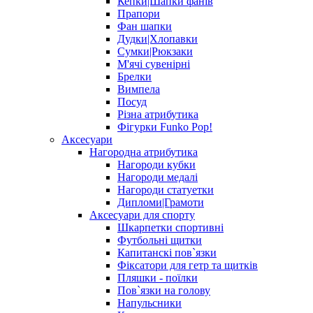
Кепки|Шапки фанів
Прапори
Фан шапки
Дудки|Хлопавки
Сумки|Рюкзаки
М'ячі сувенірні
Брелки
Вимпела
Посуд
Різна атрибутика
Фігурки Funko Pop!
Аксесуари
Нагородна атрибутика
Нагороди кубки
Нагороди медалі
Нагороди статуетки
Дипломи|Грамоти
Аксесуари для спорту
Шкарпетки спортивні
Футбольні щитки
Капитанскі пов`язки
Фіксатори для гетр та щитків
Пляшки - поїлки
Пов`язки на голову
Напульсники