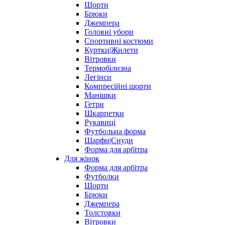
Шорти
Брюки
Джемпера
Головні убори
Спортивні костюми
Куртки|Жилети
Вітровки
Термобілизна
Легінси
Компресійні шорти
Манішки
Гетри
Шкарпетки
Рукавиці
Футбольна форма
Шарфи|Снуди
Форма для арбітра
Для жінок
Форма для арбітра
Футболки
Шорти
Брюки
Джемпера
Толстовки
Вітровки