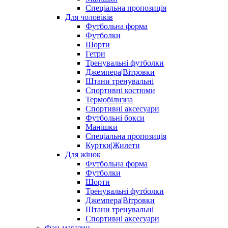
Спеціальна пропозиція
Для чоловіків
Футбольна форма
Футболки
Шорти
Гетри
Тренувальні футболки
Джемпера|Вітровки
Штани тренувальні
Спортивні костюми
Термобілизна
Спортивні аксесуари
Футбольні бокси
Манішки
Спеціальна пропозиція
Куртки|Жилети
Для жінок
Футбольна форма
Футболки
Шорти
Тренувальні футболки
Джемпера|Вітровки
Штани тренувальні
Спортивні аксесуари
Фан-магазин