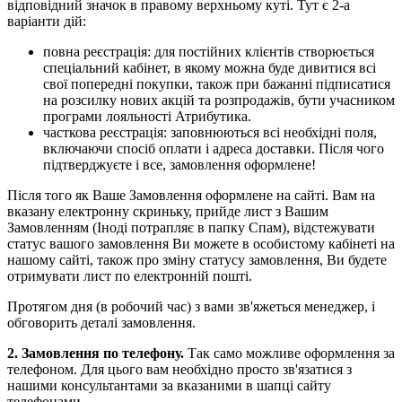
відповідний значок в правому верхньому куті. Тут є 2-а
варіанти дій:
повна реєстрація: для постійних клієнтів створюється
спеціальний кабінет, в якому можна буде дивитися всі
свої попередні покупки, також при бажанні підписатися
на розсилку нових акцій та розпродажів, бути учасником
програми лояльності Атрибутика.
часткова реєстрація: заповнюються всі необхідні поля,
включаючи спосіб оплати і адреса доставки. Після чого
підтверджуєте і все, замовлення оформлене!
Після того як Ваше Замовлення оформлене на сайті. Вам на
вказану електронну скриньку, прийде лист з Вашим
Замовленням (Іноді потрапляє в папку Спам), відстежувати
статус вашого замовлення Ви можете в особистому кабінеті на
нашому сайті, також про зміну статусу замовлення, Ви будете
отримувати лист по електронній пошті.
Протягом дня (в робочий час) з вами зв'яжеться менеджер, і
обговорить деталі замовлення.
2. Замовлення по телефону.
Так само можливе оформлення за
телефоном. Для цього вам необхідно просто зв'язатися з
нашими консультантами за вказаними в шапці сайту
телефонами.