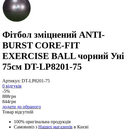
Фітбол зміцнений ANTI-
BURST CORE-FIT
EXERCISE BALL чорний Уні
75см DT-LP8201-75
Артикул:
DT-LP8201-75
0 відгуків
-5%
888
грн
844
грн
додати до обраного
Товар відсутній
100% оригінальна продукція
Самовивіз з
Наших магазинів
в Києві