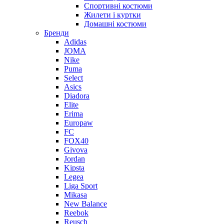
Спортивні костюми
Жилети і куртки
Домашні костюми
Бренди
Adidas
JOMA
Nike
Puma
Select
Asics
Diadora
Elite
Erima
Europaw
FC
FOX40
Givova
Jordan
Kipsta
Legea
Liga Sport
Mikasa
New Balance
Reebok
Reusch